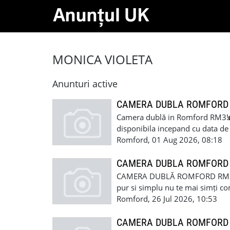
MONICA VIOLETA
Anunturi active
CAMERA DUBLA ROMFORD
Camera dublă in Romford RM3!
disponibila incepand cu data de 
persoană serioasă, cu un loc de m
Romford, 01 Aug 2026, 08:18
beneficiază de numeroase facilit
locuiesc, mediul este unul linișt
CAMERA DUBLA ROMFORD
relaxantă. Această oportunitate 
CAMERA DUBLĂ ROMFORD RM3! Di
un mediu de trai linistit. Daca c
pur si simplu nu te mai simți com
sa ma contactați pentru a va inv
afli in căutarea unei camere de 
Romford, 26 Jul 2026, 10:53
răspunde nevoilor dumneavoast
pentru o singură persoană, intr-o 
proximitatea stației de transport
CAMERA DUBLA ROMFORD