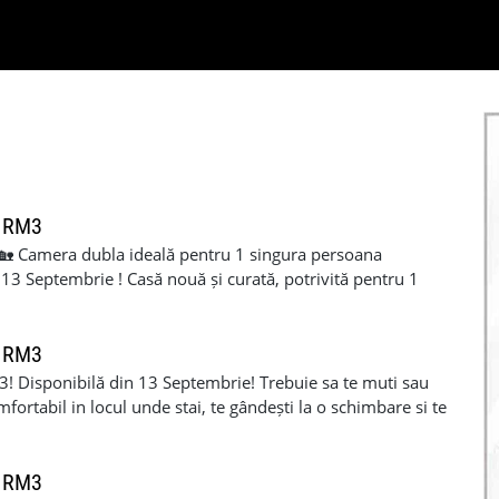
 RM3
 Camera dubla ideală pentru 1 singura persoana
13 Septembrie ! Casă nouă și curată, potrivită pentru 1
uncă stabil si drept legal de locuit in Uk. Proprietatea
ăți, asigurăd un confort sporit pentru persoane care o
it, cu puține persoane, contribuind la o atmosferă
 RM3
este ideală pentru cei care apreciază curățenia, ordinea și
sponibilă din 13 Septembrie! Trebuie sa te muti sau
onsiderati ca aceasta descriere va reprezinta, atunci puteți
fortabil in locul unde stai, te gândești la o schimbare si te
ita să descoperiți un spațiu primitor, conceput pentru a
inchiriat! 🏘️🏠 Oferim spre închiriere o cameră dublă ideală
ră.
casă nouă, situata intr-o zona liniștită, aflată in
 în comun, a magazinelor și a parcului . 🚌🛍️🏞️ Locuință
 RM3