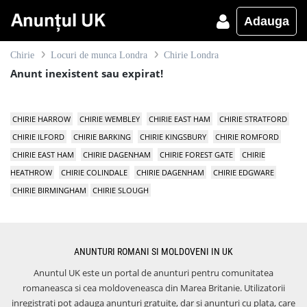
Adauga
Chirie
Locuri de munca Londra
Chirie Londra
Anunt inexistent sau expirat!
CHIRIE HARROW
CHIRIE WEMBLEY
CHIRIE EAST HAM
CHIRIE STRATFORD
CHIRIE ILFORD
CHIRIE BARKING
CHIRIE KINGSBURY
CHIRIE ROMFORD
CHIRIE EAST HAM
CHIRIE DAGENHAM
CHIRIE FOREST GATE
CHIRIE
HEATHROW
CHIRIE COLINDALE
CHIRIE DAGENHAM
CHIRIE EDGWARE
CHIRIE BIRMINGHAM
CHIRIE SLOUGH
ANUNTURI ROMANI SI MOLDOVENI IN UK
Anuntul UK este un portal de anunturi pentru comunitatea
romaneasca si cea moldoveneasca din Marea Britanie. Utilizatorii
inregistrati pot adauga anunturi gratuite, dar si anunturi cu plata, care