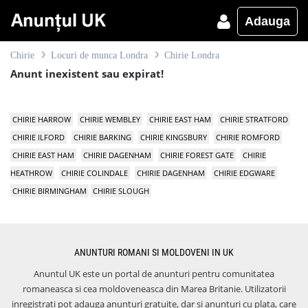
Adauga
Chirie
Locuri de munca Londra
Chirie Londra
Anunt inexistent sau expirat!
CHIRIE HARROW
CHIRIE WEMBLEY
CHIRIE EAST HAM
CHIRIE STRATFORD
CHIRIE ILFORD
CHIRIE BARKING
CHIRIE KINGSBURY
CHIRIE ROMFORD
CHIRIE EAST HAM
CHIRIE DAGENHAM
CHIRIE FOREST GATE
CHIRIE
HEATHROW
CHIRIE COLINDALE
CHIRIE DAGENHAM
CHIRIE EDGWARE
CHIRIE BIRMINGHAM
CHIRIE SLOUGH
ANUNTURI ROMANI SI MOLDOVENI IN UK
Anuntul UK este un portal de anunturi pentru comunitatea
romaneasca si cea moldoveneasca din Marea Britanie. Utilizatorii
inregistrati pot adauga anunturi gratuite, dar si anunturi cu plata, care