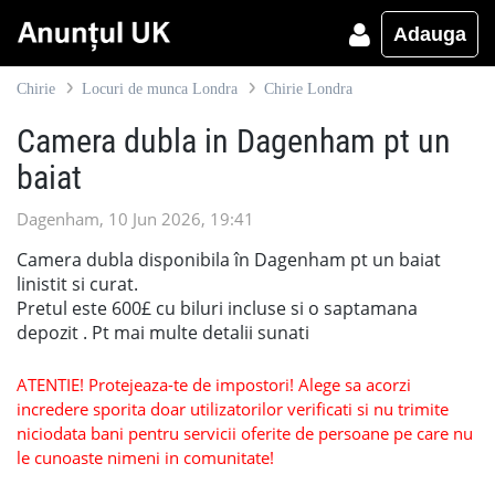
Adauga
Chirie
Locuri de munca Londra
Chirie Londra
Camera dubla in Dagenham pt un
baiat
Dagenham, 10 Jun 2026, 19:41
Camera dubla disponibila în Dagenham pt un baiat
linistit si curat.
Pretul este 600£ cu biluri incluse si o saptamana
depozit . Pt mai multe detalii sunati
ATENTIE! Protejeaza-te de impostori! Alege sa acorzi
incredere sporita doar utilizatorilor verificati si nu trimite
niciodata bani pentru servicii oferite de persoane pe care nu
le cunoaste nimeni in comunitate!