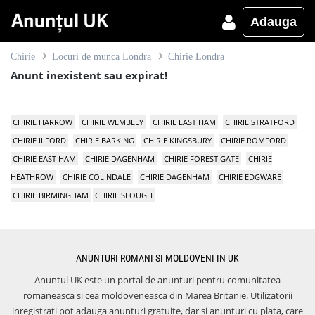
Adauga
Chirie
Locuri de munca Londra
Chirie Londra
Anunt inexistent sau expirat!
CHIRIE HARROW
CHIRIE WEMBLEY
CHIRIE EAST HAM
CHIRIE STRATFORD
CHIRIE ILFORD
CHIRIE BARKING
CHIRIE KINGSBURY
CHIRIE ROMFORD
CHIRIE EAST HAM
CHIRIE DAGENHAM
CHIRIE FOREST GATE
CHIRIE
HEATHROW
CHIRIE COLINDALE
CHIRIE DAGENHAM
CHIRIE EDGWARE
CHIRIE BIRMINGHAM
CHIRIE SLOUGH
ANUNTURI ROMANI SI MOLDOVENI IN UK
Anuntul UK este un portal de anunturi pentru comunitatea
romaneasca si cea moldoveneasca din Marea Britanie. Utilizatorii
inregistrati pot adauga anunturi gratuite, dar si anunturi cu plata, care