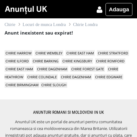
Adauga
Chirie
Locuri de munca Londra
Chirie Londra
Anunt inexistent sau expirat!
CHIRIE HARROW
CHIRIE WEMBLEY
CHIRIE EAST HAM
CHIRIE STRATFORD
CHIRIE ILFORD
CHIRIE BARKING
CHIRIE KINGSBURY
CHIRIE ROMFORD
CHIRIE EAST HAM
CHIRIE DAGENHAM
CHIRIE FOREST GATE
CHIRIE
HEATHROW
CHIRIE COLINDALE
CHIRIE DAGENHAM
CHIRIE EDGWARE
CHIRIE BIRMINGHAM
CHIRIE SLOUGH
ANUNTURI ROMANI SI MOLDOVENI IN UK
Anuntul UK este un portal de anunturi pentru comunitatea
romaneasca si cea moldoveneasca din Marea Britanie. Utilizatorii
inregistrati pot adauga anunturi gratuite, dar si anunturi cu plata, care