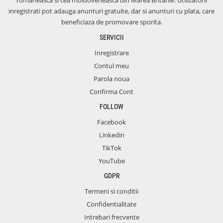
romaneasca si cea moldoveneasca din Marea Britanie. Utilizatorii
inregistrati pot adauga anunturi gratuite, dar si anunturi cu plata, care
beneficiaza de promovare sporita.
SERVICII
Inregistrare
Contul meu
Parola noua
Confirma Cont
FOLLOW
Facebook
Linkedin
TikTok
YouTube
GDPR
Termeni si conditii
Confidentialitate
Intrebari frecvente