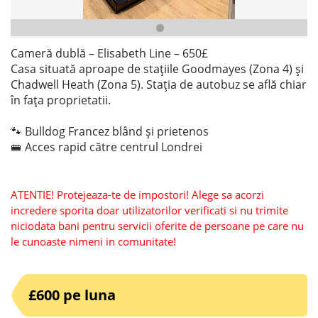
Cameră dublă – Elisabeth Line – 650£
Casa situată aproape de stațiile Goodmayes (Zona 4) și
Chadwell Heath (Zona 5). Stația de autobuz se află chiar
în fața proprietatii.
🐾 Bulldog Francez blând și prietenos
🚝 Acces rapid către centrul Londrei
ATENTIE! Protejeaza-te de impostori! Alege sa acorzi
incredere sporita doar utilizatorilor verificati si nu trimite
niciodata bani pentru servicii oferite de persoane pe care nu
le cunoaste nimeni in comunitate!
£600 pe luna