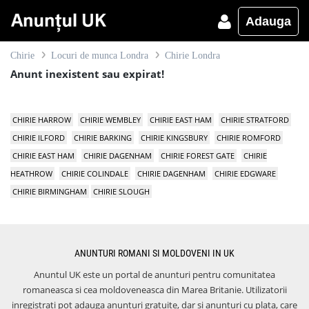
Adauga
Chirie
Locuri de munca Londra
Chirie Londra
Anunt inexistent sau expirat!
CHIRIE HARROW
CHIRIE WEMBLEY
CHIRIE EAST HAM
CHIRIE STRATFORD
CHIRIE ILFORD
CHIRIE BARKING
CHIRIE KINGSBURY
CHIRIE ROMFORD
CHIRIE EAST HAM
CHIRIE DAGENHAM
CHIRIE FOREST GATE
CHIRIE
HEATHROW
CHIRIE COLINDALE
CHIRIE DAGENHAM
CHIRIE EDGWARE
CHIRIE BIRMINGHAM
CHIRIE SLOUGH
ANUNTURI ROMANI SI MOLDOVENI IN UK
Anuntul UK este un portal de anunturi pentru comunitatea
romaneasca si cea moldoveneasca din Marea Britanie. Utilizatorii
inregistrati pot adauga anunturi gratuite, dar si anunturi cu plata, care