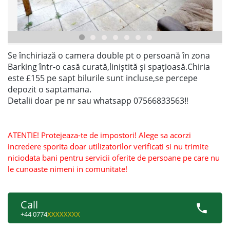
Se închiriază o camera double pt o persoană în zona
Barking într-o casă curată,liniștită și spațioasă.Chiria
este £155 pe sapt bilurile sunt incluse,se percepe
depozit o saptamana.
Detalii doar pe nr sau whatsapp 07566833563‼️
ATENTIE! Protejeaza-te de impostori! Alege sa acorzi
incredere sporita doar utilizatorilor verificati si nu trimite
niciodata bani pentru servicii oferite de persoane pe care nu
le cunoaste nimeni in comunitate!
Call
+44 0774
XXXXXXXX