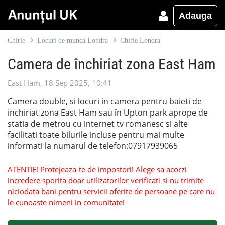
Adauga
Chirie
Locuri de munca Londra
Chirie Londra
Camera de închiriat zona East Ham
East Ham, 18 Sep 2025, 10:41
Camera double, si locuri in camera pentru baieti de
inchiriat zona East Ham sau în Upton park aprope de
statia de metrou cu internet tv romanesc si alte
facilitati toate bilurile incluse pentru mai multe
informati la numarul de telefon:07917939065
ATENTIE! Protejeaza-te de impostori! Alege sa acorzi
incredere sporita doar utilizatorilor verificati si nu trimite
niciodata bani pentru servicii oferite de persoane pe care nu
le cunoaste nimeni in comunitate!