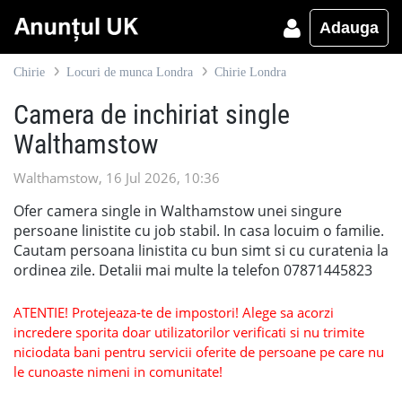
Adauga
Chirie
Locuri de munca Londra
Chirie Londra
Camera de inchiriat single
Walthamstow
Walthamstow, 16 Jul 2026, 10:36
Ofer camera single in Walthamstow unei singure
persoane linistite cu job stabil. In casa locuim o familie.
Cautam persoana linistita cu bun simt si cu curatenia la
ordinea zile. Detalii mai multe la telefon 07871445823
ATENTIE! Protejeaza-te de impostori! Alege sa acorzi
incredere sporita doar utilizatorilor verificati si nu trimite
niciodata bani pentru servicii oferite de persoane pe care nu
le cunoaste nimeni in comunitate!