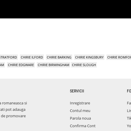
 STRATFORD
CHIRIE ILFORD
CHIRIE BARKING
CHIRIE KINGSBURY
CHIRIE ROMFO
HAM
CHIRIE EDGWARE
CHIRIE BIRMINGHAM
CHIRIE SLOUGH
SERVICII
F
a romaneasca si
Inregistrare
F
rati pot adauga
Contul meu
Li
aza de promovare
Parola noua
Ti
Confirma Cont
Y