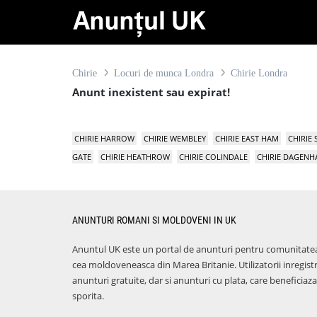
Chirie
Locuri de munca Londra
Chirie Londra
Anunt inexistent sau expirat!
CHIRIE HARROW
CHIRIE WEMBLEY
CHIRIE EAST HAM
CHIRIE
GATE
CHIRIE HEATHROW
CHIRIE COLINDALE
CHIRIE DAGEN
ANUNTURI ROMANI SI MOLDOVENI IN UK
Anuntul UK este un portal de anunturi pentru comunitate
cea moldoveneasca din Marea Britanie. Utilizatorii inregist
anunturi gratuite, dar si anunturi cu plata, care benefici
sporita.