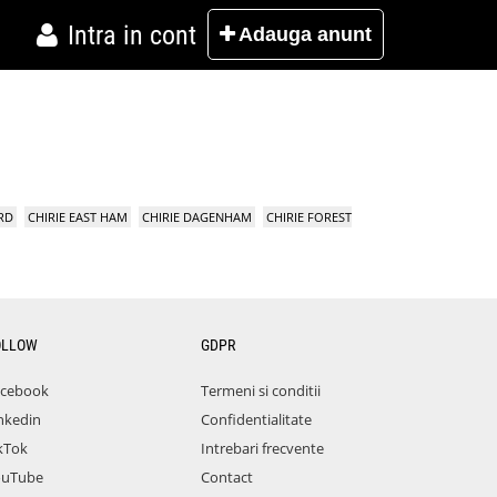
Intra in cont
Adauga
anunt
RD
CHIRIE EAST HAM
CHIRIE DAGENHAM
CHIRIE FOREST
OLLOW
GDPR
acebook
Termeni si conditii
nkedin
Confidentialitate
kTok
Intrebari frecvente
ouTube
Contact