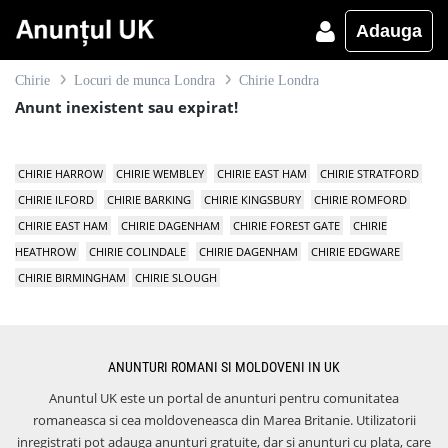
Adauga
Chirie
Locuri de munca Londra
Chirie Londra
Anunt inexistent sau expirat!
CHIRIE HARROW
CHIRIE WEMBLEY
CHIRIE EAST HAM
CHIRIE STRATFORD
CHIRIE ILFORD
CHIRIE BARKING
CHIRIE KINGSBURY
CHIRIE ROMFORD
CHIRIE EAST HAM
CHIRIE DAGENHAM
CHIRIE FOREST GATE
CHIRIE
HEATHROW
CHIRIE COLINDALE
CHIRIE DAGENHAM
CHIRIE EDGWARE
CHIRIE BIRMINGHAM
CHIRIE SLOUGH
ANUNTURI ROMANI SI MOLDOVENI IN UK
Anuntul UK este un portal de anunturi pentru comunitatea
romaneasca si cea moldoveneasca din Marea Britanie. Utilizatorii
inregistrati pot adauga anunturi gratuite, dar si anunturi cu plata, care