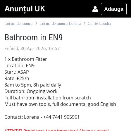
Adauga
Locuri de munca
Locuri de munca Londra
Chirie Londra
Bathroom in EN9
Enfield, 30 Apr 2026, 13:57
1 x Bathroom Fitter
Location: EN9
Start: ASAP
Rate: £25/h
8am to 5pm, 8h paid daily
Duration: Ongoing work
Full bathroom installation from scratch
Must have own tools, full documents, good English
Contact: Lorena - +44 7441 905961
ATENTIE! Protejeaza-te de impostori! Alege sa acorzi