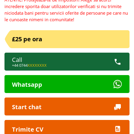
incredere sporita doar utilizatorilor verificati si nu trimite
niciodata bani pentru servicii oferite de persoane pe care nu
le cunoaste nimeni in comunitate!
£25 pe ora
Call
+44 0744
XXXXXXXX
Whatsapp
Start chat
Trimite CV