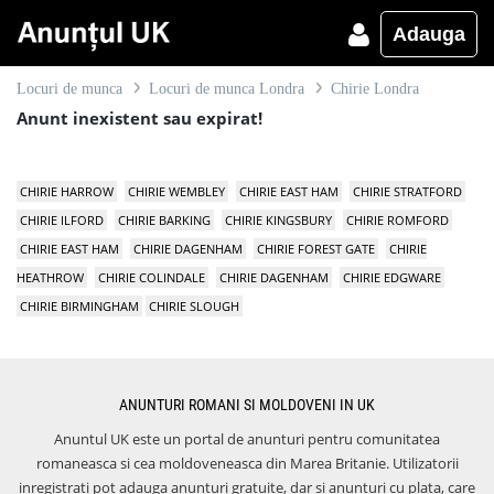
Adauga
Locuri de munca
Locuri de munca Londra
Chirie Londra
Anunt inexistent sau expirat!
CHIRIE HARROW
CHIRIE WEMBLEY
CHIRIE EAST HAM
CHIRIE STRATFORD
CHIRIE ILFORD
CHIRIE BARKING
CHIRIE KINGSBURY
CHIRIE ROMFORD
CHIRIE EAST HAM
CHIRIE DAGENHAM
CHIRIE FOREST GATE
CHIRIE
HEATHROW
CHIRIE COLINDALE
CHIRIE DAGENHAM
CHIRIE EDGWARE
CHIRIE BIRMINGHAM
CHIRIE SLOUGH
ANUNTURI ROMANI SI MOLDOVENI IN UK
Anuntul UK este un portal de anunturi pentru comunitatea
romaneasca si cea moldoveneasca din Marea Britanie. Utilizatorii
inregistrati pot adauga anunturi gratuite, dar si anunturi cu plata, care