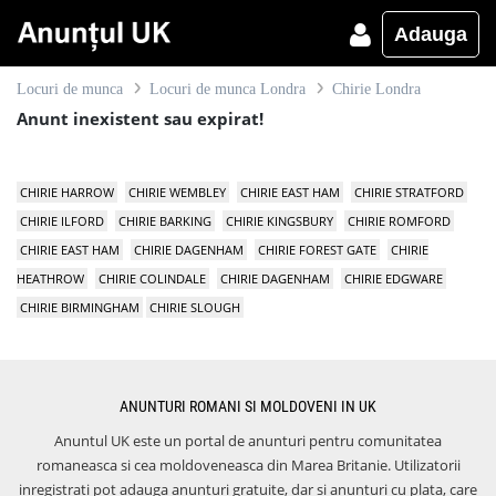
Adauga
Locuri de munca
Locuri de munca Londra
Chirie Londra
Anunt inexistent sau expirat!
CHIRIE HARROW
CHIRIE WEMBLEY
CHIRIE EAST HAM
CHIRIE STRATFORD
CHIRIE ILFORD
CHIRIE BARKING
CHIRIE KINGSBURY
CHIRIE ROMFORD
CHIRIE EAST HAM
CHIRIE DAGENHAM
CHIRIE FOREST GATE
CHIRIE
HEATHROW
CHIRIE COLINDALE
CHIRIE DAGENHAM
CHIRIE EDGWARE
CHIRIE BIRMINGHAM
CHIRIE SLOUGH
ANUNTURI ROMANI SI MOLDOVENI IN UK
Anuntul UK este un portal de anunturi pentru comunitatea
romaneasca si cea moldoveneasca din Marea Britanie. Utilizatorii
inregistrati pot adauga anunturi gratuite, dar si anunturi cu plata, care