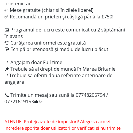
prietenii tăi
✅ Mese gratuite (chiar și în zilele libere!)
✅ Recomandă un prieten și câștigă până la £750!
📅 Programul de lucru este comunicat cu 2 săptămâni
în avans
👕 Curățarea uniformei este gratuită
💬 Echipă prietenoasă și mediu de lucru plăcut
📌 Angajam doar Full-time
📌 Trebuie să ai drept de muncă în Marea Britanie
📌Trebuie sa oferiti doua referinte anterioare de
angajare
📞 Trimite un mesaj sau sună la 07748206794 /
07721619153💼✨
ATENTIE! Protejeaza-te de impostori! Alege sa acorzi
incredere sporita doar utilizatorilor verificati si nu trimite