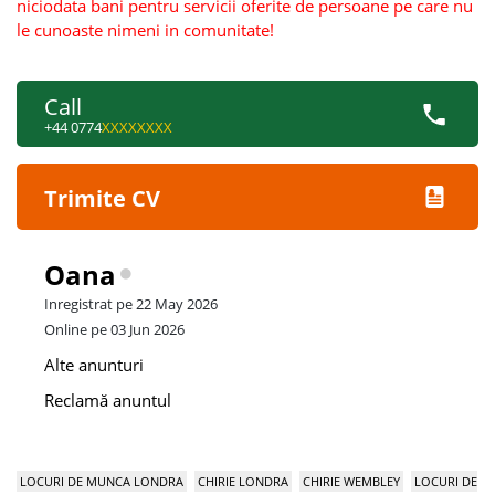
niciodata bani pentru servicii oferite de persoane pe care nu
le cunoaste nimeni in comunitate!
Call
+44 0774
XXXXXXXX
Trimite CV
Oana
Inregistrat pe 22 May 2026
Online pe 03 Jun 2026
Alte anunturi
Reclamă anuntul
LOCURI DE MUNCA LONDRA
CHIRIE LONDRA
CHIRIE WEMBLEY
LOCURI DE