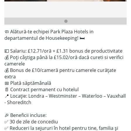
🧼 Alătură-te echipei Park Plaza Hotels in
departamentul de Housekeeping! 🛏️
💷 Salariu: £12.71/oră + £1.31 bonus de productivitate
💰 Poți câștiga până la £15.02/oră dacă cureti si verifici
camerele
💰 Bonus de £10/cameră pentru camerele curățate
extra
📅 Plată săptămânală
📄 Contract permanent cu hotelul
📍 Locație: Londra – Westminster – Waterloo – Vauxhall
- Shoreditch
🎉 Beneficii incluse:
✅ 30 de zile de concediu
✅ Reduceri la sejururi în hotel pentru tine, familia și