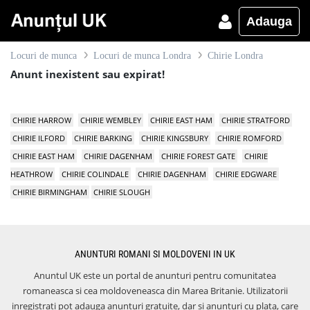
Adauga
Locuri de munca
Locuri de munca Londra
Chirie Londra
Anunt inexistent sau expirat!
CHIRIE HARROW
CHIRIE WEMBLEY
CHIRIE EAST HAM
CHIRIE STRATFORD
CHIRIE ILFORD
CHIRIE BARKING
CHIRIE KINGSBURY
CHIRIE ROMFORD
CHIRIE EAST HAM
CHIRIE DAGENHAM
CHIRIE FOREST GATE
CHIRIE
HEATHROW
CHIRIE COLINDALE
CHIRIE DAGENHAM
CHIRIE EDGWARE
CHIRIE BIRMINGHAM
CHIRIE SLOUGH
ANUNTURI ROMANI SI MOLDOVENI IN UK
Anuntul UK este un portal de anunturi pentru comunitatea
romaneasca si cea moldoveneasca din Marea Britanie. Utilizatorii
inregistrati pot adauga anunturi gratuite, dar si anunturi cu plata, care