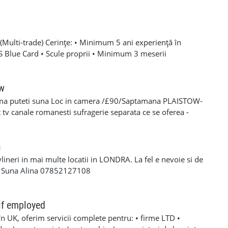
Multi-trade) Cerințe: • Minimum 5 ani experiență în
SCS Blue Card • Scule proprii • Minimum 3 meserii
 – experiență solidă în mai multe domenii din construcții •
oare, roofing, tiling, carpentry, finisaje și decorațiuni
categoria B valabil • Mijloc de transport propriu
ow
e oferă: • Salariu atractiv, în funcție de experiență și
ma puteti suna Loc in camera /£90/Saptamana PLAISTOW-
 Diurnă / plată transport • Suport tehnic continuu și
tv canale romanesti sufragerie separata ce se oferea -
aininguri și cursuri de calificare • Mediu de lucru stabil cu
eparat -fiecare camera beneficiaza de frigider separat -wi-fi
en lung Program de lucru: • Luni – Vineri: 08:00 – 17:00 (1
cator -toate cheltuielile casei sunt incluse in pretul
 de lucru suplimentar în weekend (opțional)
s/plata saptaminala , (nu se face cazare/plateste mai putin
a
ylineri in mai multe locatii in LONDRA. La fel e nevoie si de
a Suna Alina 07852127108
lf employed
în UK, oferim servicii complete pentru: • firme LTD •