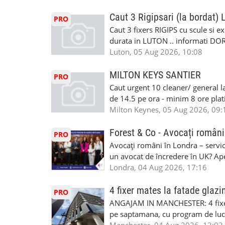
cei platitori de VAT BONUS DE P
#mecaniciautouk #mecanicautomu
status obligatoriu •varsta minima
Caut 3 Rigipsari (la bordat)
#mecanicmoldoveanlondra #vops
PRO
compania aplica pentru dumneavoas
Caut 3 fixers RIGIPS cu scule si e
•oferim: - training platit (3 zile
durata in LUTON .. informati D
nedeterminata. -full time/ part-tim
Luton, 05 Aug 2026, 10:08
detineti van) include asigurare de
masinii). Acceptam cu permis UK 
MILTON KEYS SANTIER
PRO
Enfield - Weybridge - Romford - 
Caut urgent 10 cleaner/ general l
programari la interviu apelati cu
de 14.5 pe ora - minim 8 ore platit
la Amazon. Munca este usoara, gen
Milton Keynes, 05 Aug 2026, 09:
CSCS, Share Code - NECESARE UT
SAPTAMANALA Contact: +44 7308 
Forest & Co - Avocați români
PRO
interesati
Avocați români în Londra – servici
un avocat de încredere în UK? Ap
Solicitors, indiferent că ai nevoi
Londra, 04 Aug 2026, 17:16
pentru persoane fizice: • Drept pen
familiei (divorț, custodie, partaj) 
4 fixer mates la fatade glazi
PRO
Servicii pentru companii: • Drept
ANGAJAM IN MANCHESTER: 4 fixe
• Imigrație pentru afaceri și sponso
pe saptamana, cu program de lucru
soluționarea disputelor 💡 De ce 