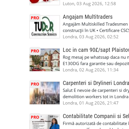
Luton, 03 Aug 2026, 12:58
Angajam Multitraders
PRO
Angajăm Multiskilled Tradesmen (
construcții în UK • Certificare C
specializate (căutăm multitraderi)
Londra, 03 Aug 2026, 02:52
Avantaje majore: construcții interi
interioare • Permis de conducere 
Loc in cam 90£/sapt Plaist
PRO
(reprezintă un avantaj important) S
Rog mesaj pe whatssap daca nu 
performanță • £200 – £250 pe zi •
E130DG fara garantie sau depozit 
posibilități reale de avansare • Tr
fiecare pat beneficiaza de dulap s
Londra, 02 Aug 2026, 11:34
perspective de dezvoltare pe term
in toata casa -masina de spalat -us
oră pauză de masă) • Posibilitate
saptaminal fara garantie sau avan
Carpenteri si Drylineri Londr
PRO
de 1/sapt) -tel- 07440366084
Salut E nevoie de carpenteri si dr
demolition workers tot in Londr
Londra, 01 Aug 2026, 21:47
Contabilitate Companii si Se
PRO
Firmă autorizată de contabilitate 