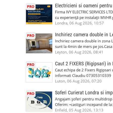
curierat pe zi sunt 9 TLO este un
6RR 🚀 CSCS Colindale – GQA & NVQ 
Auto. Indiferent de situație, puteț
Electricieni si oameni pent
PRO
diversitatea și toate contractele vo
te astăzi. Construiește-ți viitorul 
repara in scurt timp si eficient o
Firma IVY ELECTRIC SERVICES LTD 
de locuri de muncă: cu normă în
garaj auto care ofera orice tip de 
cu experiență pe instalații MVHR 
multe detalii la 020 3051 0506
Lucram cu Toate Garantiile si Asi
obligatorii: 🔹 Full PPE (echipam
Londra, 06 Aug 2026, 10:57
Dumneavoastră, suntem TVA Înreg
Experiență în domeniu Ce oferim: 
iTP/MOT Masini Mici si Vanuri Inal
lucru constant ✅ Echipă serioasă,
Inchiriez camera double in L
PRO
Accident Management, Preluam Ca
detalii și programare, trimiteți me
Inchiriez camera double in zona L
Masina la Schimb. ✅ Distributii 
sunt la 4min de mers pe jos.Casa e
Geometrie Profesionala Roti Las
incluse.Cautam o persoana sau un 
Leyton, 06 Aug 2026, 08:41
Explicatii. ✅ Suntem foarte buni 
informatii va rog sa ma contactat
Reparam orice tip de masina elect
seriozitate.Multumesc anticipat.
Caut 2 FIXERS (Rigipsari) i
PRO
Masina de Drum Lung. ✅ Schimbat
Caut echipa de 2 Fixers Rigipsari c
Detailing Auto Interior/Exterior
informati Claudiu 07305310339
WhatsApp Text https://wa.link/ca
Luton, 06 Aug 2026, 07:20
6HB www.mecaniciautolondra.u
#MecanicAutoLondra #GarajAuto
Soferi Curierat Londra si imp
PRO
#AtelierAutoLondra #MecaniciRo
Angajam șoferi pentru multidrop d
#RomanianGarageRepair #Roman
Oferim: •castiguri incepand de la
#RomanianMechanic #RomanianC
pentru cei platitori de VAT si £1
Enfield, 05 Aug 2026, 13:13
#MecaniciProfesionistiLondra #