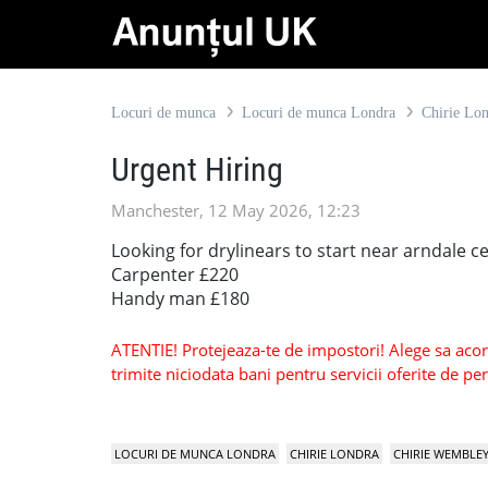
Locuri de munca
Locuri de munca Londra
Chirie Lo
Urgent Hiring
Manchester, 12 May 2026, 12:23
Looking for drylinears to start near arndale c
Carpenter £220
Handy man £180
ATENTIE! Protejeaza-te de impostori! Alege sa acorzi
trimite niciodata bani pentru servicii oferite de 
LOCURI DE MUNCA LONDRA
CHIRIE LONDRA
CHIRIE WEMBLE