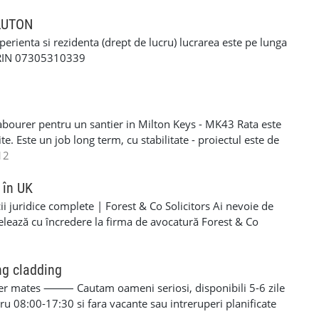
ERFORMANTA £10 PE ZI cerinte: •settlement/presettlement
ltimarca #serviciilondra #romanilondra
 21 de ani •1 an experienta pe permis •cazier curat -
 LUTON
itormoldoveanlondra #garajautomoldovenesc
tra •posibilitatea sa treceti un test drog si alcool
xperienta si rezidenta (drept de lucru) lucrarea este pe lunga
-£117 pe zi) - contract de munca pe o perioada
ORIN 07305310339
e - van oferit de firma contra cost( in cazul in care nu
 curier, asigurarea bunurilor din masina./ service-ul
si permis RO. Recrutam pentru urmatoarele locatii: -
Luton - Harlow - Northampton Pentru mai multe detalii si
abourer pentru un santier in Milton Keys - MK43 Rata este
 incredere la noi - 07494685033
e. Este un job long term, cu stabilitate - proiectul este de
eral labourer si cleaning. Acceptam si femei si barbati
12
R/NINO - Se lucreaza SELF EMPLOYER - PLATA
606203 - lasati-mi un mesaj pe WHATSAPP daca sunteti
 în UK
i juridice complete | Forest & Co Solicitors Ai nevoie de
elează cu încredere la firma de avocatură Forest & Co
e de asistență pentru companie sau personal. ✅ Servicii
al • Dreptul imigrației (vize, rezidență, cetățenie) • Dreptul
• Dreptul muncii • Litigii civile și soluționarea disputelor ✅
ng cladding
 corporativ și comercial • Dreptul muncii pentru angajatori
r mates ⸻ Cautam oameni seriosi, disponibili 5-6 zile
rizări • Dreptul construcțiilor • Litigii comerciale și
 08:00-17:30 si fara vacante sau intreruperi planificate
Forest & Co? ✔ Experiență solidă în sistemul juridic din UK