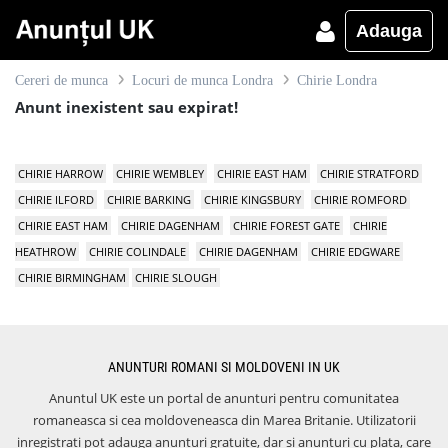
Adauga
Cereri de munca
Locuri de munca Londra
Chirie Londra
Anunt inexistent sau expirat!
CHIRIE HARROW
CHIRIE WEMBLEY
CHIRIE EAST HAM
CHIRIE STRATFORD
CHIRIE ILFORD
CHIRIE BARKING
CHIRIE KINGSBURY
CHIRIE ROMFORD
CHIRIE EAST HAM
CHIRIE DAGENHAM
CHIRIE FOREST GATE
CHIRIE
HEATHROW
CHIRIE COLINDALE
CHIRIE DAGENHAM
CHIRIE EDGWARE
CHIRIE BIRMINGHAM
CHIRIE SLOUGH
ANUNTURI ROMANI SI MOLDOVENI IN UK
Anuntul UK este un portal de anunturi pentru comunitatea
romaneasca si cea moldoveneasca din Marea Britanie. Utilizatorii
inregistrati pot adauga anunturi gratuite, dar si anunturi cu plata, care