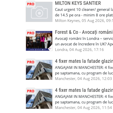
masinii). Acceptam cu permis UK 
MILTON KEYS SANTIER
PRO
Enfield - Weybridge - Romford - 
Caut urgent 10 cleaner/ general l
programari la interviu apelati cu
de 14.5 pe ora - minim 8 ore platit
la Amazon. Munca este usoara, gen
Milton Keynes, 05 Aug 2026, 09:
CSCS, Share Code - NECESARE UT
SAPTAMANALA Contact: +44 7308 
Forest & Co - Avocați români
PRO
interesati
Avocați români în Londra – servici
un avocat de încredere în UK? Ap
Solicitors, indiferent că ai nevoi
Londra, 04 Aug 2026, 17:16
pentru persoane fizice: • Drept pen
familiei (divorț, custodie, partaj) 
4 fixer mates la fatade glazi
PRO
Servicii pentru companii: • Drept
ANGAJAM IN MANCHESTER: 4 fixe
• Imigrație pentru afaceri și sponso
pe saptamana, cu program de lucru
soluționarea disputelor 💡 De ce 
in perioada urmatoare. Cerinte: exp
Manchester, 04 Aug 2026, 12:03
✔ Comunicare clară și suport în 
curtain walling, cladding sau mon
standard ✔ Confidențialitate tot
Tariful se discuta direct, in funct
4 fixer mates la fatade glazi
PRO
790 689 Email: enquiries@fcos.co
discutie este simpla: cine esti, de 
ANGAJAM IN MANCHESTER: 4 fixe
www.fcos.co.uk 👉 Programează o c
Prioritate au oamenii din Manches
pe saptamana, cu program de lucru
carora li se termina proiectul sa
in perioada urmatoare. Cerinte: exp
Manchester, 04 Aug 2026, 11:54
contactati doar daca sunteti inter