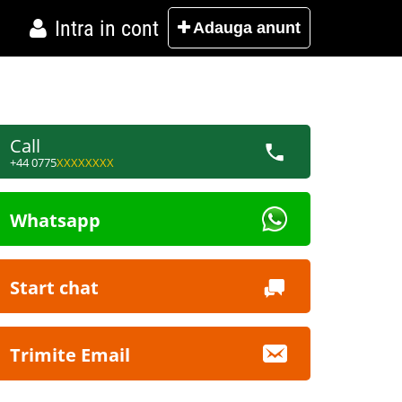
Intra in cont
Adauga
anunt
Call
+44 0775
XXXXXXXX
Whatsapp
Start chat
Trimite Email