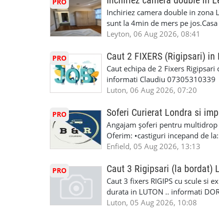
Inchiriez camera double in L
PRO
Accident Management, Preluam Ca
detalii și programare, trimiteți me
Inchiriez camera double in zona L
Masina la Schimb. ✅ Distributii 
sunt la 4min de mers pe jos.Casa e
Geometrie Profesionala Roti Las
incluse.Cautam o persoana sau un 
Leyton, 06 Aug 2026, 08:41
Explicatii. ✅ Suntem foarte buni 
informatii va rog sa ma contactat
Reparam orice tip de masina elect
seriozitate.Multumesc anticipat.
Caut 2 FIXERS (Rigipsari) i
PRO
Masina de Drum Lung. ✅ Schimbat
Caut echipa de 2 Fixers Rigipsari c
Detailing Auto Interior/Exterior
informati Claudiu 07305310339
WhatsApp Text https://wa.link/ca
Luton, 06 Aug 2026, 07:20
6HB www.mecaniciautolondra.u
#MecanicAutoLondra #GarajAuto
Soferi Curierat Londra si imp
PRO
#AtelierAutoLondra #MecaniciRo
Angajam șoferi pentru multidrop d
#RomanianGarageRepair #Roman
Oferim: •castiguri incepand de la
#RomanianMechanic #RomanianC
pentru cei platitori de VAT si £1
Enfield, 05 Aug 2026, 13:13
#MecaniciProfesionistiLondra #
cei platitori de VAT BONUS DE P
#mecaniciautouk #mecanicautomu
status obligatoriu •varsta minima
Caut 3 Rigipsari (la bordat)
#mecanicmoldoveanlondra #vops
PRO
compania aplica pentru dumneavoas
Caut 3 fixers RIGIPS cu scule si e
•oferim: - training platit (3 zile
durata in LUTON .. informati D
nedeterminata. -full time/ part-tim
Luton, 05 Aug 2026, 10:08
detineti van) include asigurare de