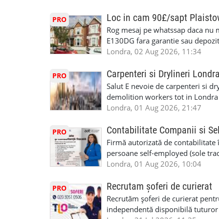
Avantaje majore: construcții interi
interioare • Permis de conducere 
Loc in cam 90£/sapt Plaist
PRO
(reprezintă un avantaj important) S
Rog mesaj pe whatssap daca nu 
performanță • £200 – £250 pe zi •
E130DG fara garantie sau depozit 
posibilități reale de avansare • Tr
fiecare pat beneficiaza de dulap s
Londra, 02 Aug 2026, 11:34
perspective de dezvoltare pe term
in toata casa -masina de spalat -us
oră pauză de masă) • Posibilitate
saptaminal fara garantie sau avan
Carpenteri si Drylineri Londr
PRO
de 1/sapt) -tel- 07440366084
Salut E nevoie de carpenteri si dr
demolition workers tot in Londr
Londra, 01 Aug 2026, 21:47
Contabilitate Companii si Se
PRO
Firmă autorizată de contabilitate 
persoane self-employed (sole trade
închiriate (landlords) Serviciile 
Londra, 01 Aug 2026, 10:04
inclusiv verificare de identitate ✔
HMRC: PAYE / VAT / CIS ✔ Salariz
Recrutam șoferi de curierat
PRO
Consultanță fiscală ✔ Declarații 
Recrutăm șoferi de curierat pentr
Corporation Tax ✔ Company Annu
independentă disponibilă tuturor
planuri ✔ Cash-flow și previziuni