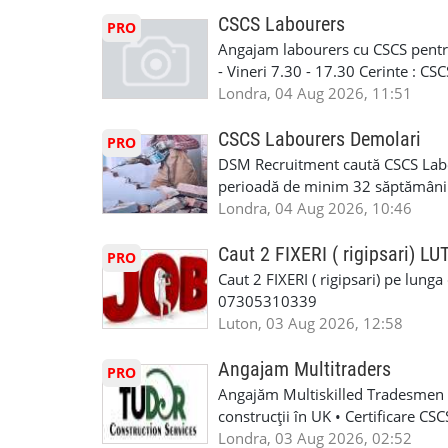
curtain walling, cladding sau mon
oferta pe care sa o folositi la neg
Tariful se discuta direct, in funct
CSCS Labourers
PRO
WhatsApp: +44 7467 838 881 Daca
discutie este simpla: cine esti, de 
Angajam labourers cu CSCS pentru
numele, experienta si data la care
Prioritate au oamenii din Manches
- Vineri 7.30 - 17.30 Cerinte : C
https://forms.gle/BswkNeJGjpuFT7
carora li se termina proiectul sa
Londra, 04 Aug 2026, 11:51
T&D GLAZING AND INSTALLATIO
contactati doar daca sunteti inter
oferta pe care sa o folositi la neg
CSCS Labourers Demolari
PRO
WhatsApp: +44 7467 838 881 Daca
DSM Recruitment caută CSCS Labou
numele, experienta si data la car
perioadă de minim 32 săptămâni . D
link-ul de jos. Sanatate si mult
oferă ore suplimentare și posibil
Londra, 04 Aug 2026, 10:46
INSTALLATION LIMITED
munca în Marea Britanie. Experie
informații, contactați-ne la: 📞
Caut 2 FIXERI ( rigipsari) L
PRO
Caut 2 FIXERI ( rigipsari) pe lung
07305310339
Luton, 03 Aug 2026, 12:58
Angajam Multitraders
PRO
Angajăm Multiskilled Tradesmen (
construcții în UK • Certificare C
specializate (căutăm multitraderi)
Londra, 03 Aug 2026, 02:52