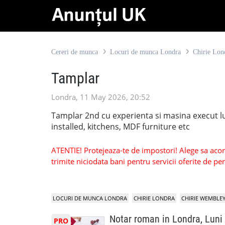
Cereri de munca
Locuri de munca Londra
Chirie Lon
Tamplar
Londra, 11 May 2026, 20:52
Tamplar 2nd cu experienta si masina execut luc
installed, kitchens, MDF furniture etc
ATENTIE! Protejeaza-te de impostori! Alege sa acorzi
trimite niciodata bani pentru servicii oferite de 
LOCURI DE MUNCA LONDRA
CHIRIE LONDRA
CHIRIE WEMBLE
Notar roman in Londra, Luni
PRO