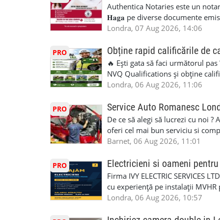
Authentica Notaries este un notariat 
𝐇𝐚𝐠𝐚 pe diverse documente emis
căsătorie) ♦ 𝐩𝐫𝐨𝐜𝐮𝐫𝐢 ♦ 𝐝𝐞𝐜𝐥𝐚𝐫𝐚
Londra, 07 Aug 2026, 14:06
pentru minor, luare in spațiu, etc) ♦ 𝐥𝐞𝐠𝐚
împrumut în România) ♦ 𝐭𝐫𝐚𝐝𝐮𝐜𝐞𝐫𝐢 𝐥𝐞𝐠𝐚𝐥𝐢
Obține rapid calificările de c
PRO
judiciar din România ♦Certificat 
🔥 Ești gata să faci următorul pas
Identificari (ex.ID1) Legal, fără 
NVQ Qualifications și obține calif
sâmbăta 🕒 Program: • Luni - Vine
Calificări recunoscute în UK ✅ Ev
Londra, 06 Aug 2026, 11:06
Avenue, HA8 0LA, lângă stația de
asistență în limba română ✅ Potriv
Telefon/WhatsApp: 0792 831 698
competențele 👷 Indiferent dacă luc
Service Auto Romanesc Lon
PRO
#servicii_notariale_in_limba_rom
oficială, noi te ajutăm să alegi var
De ce să alegi să lucrezi cu noi ?
#declaratiidecalatorie #serviciin
complicații. 💥 Suport real de la î
oferi cel mai bun serviciu si com
noi oportunități de muncă și de 
alegerea ideală: Personal califica
Barnet, 06 Aug 2026, 11:01
(WhatsApp) 📱 07846 715500 📍 
profesioniști cu experiență și cal
6RR 🚀 CSCS Colindale – GQA & NVQ 
Auto. Indiferent de situație, puteț
Electricieni si oameni pent
PRO
te astăzi. Construiește-ți viitorul 
repara in scurt timp si eficient o
Firma IVY ELECTRIC SERVICES LTD 
garaj auto care ofera orice tip de 
cu experiență pe instalații MVHR 
Lucram cu Toate Garantiile si Asi
obligatorii: 🔹 Full PPE (echipam
Londra, 06 Aug 2026, 10:57
Dumneavoastră, suntem TVA Înreg
Experiență în domeniu Ce oferim: 
iTP/MOT Masini Mici si Vanuri Inal
lucru constant ✅ Echipă serioasă,