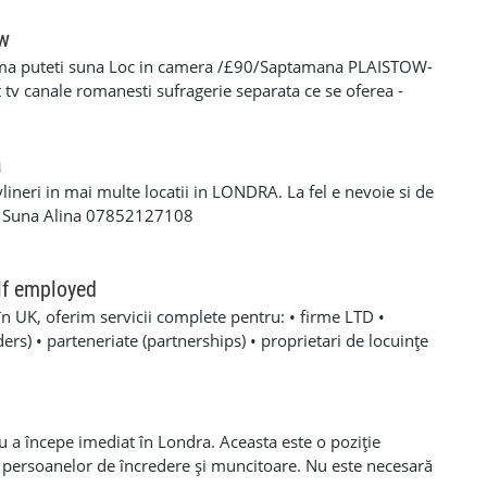
oare, roofing, tiling, carpentry, finisaje și decorațiuni
categoria B valabil • Mijloc de transport propriu
ow
e oferă: • Salariu atractiv, în funcție de experiență și
ma puteti suna Loc in camera /£90/Saptamana PLAISTOW-
 Diurnă / plată transport • Suport tehnic continuu și
tv canale romanesti sufragerie separata ce se oferea -
aininguri și cursuri de calificare • Mediu de lucru stabil cu
eparat -fiecare camera beneficiaza de frigider separat -wi-fi
en lung Program de lucru: • Luni – Vineri: 08:00 – 17:00 (1
cator -toate cheltuielile casei sunt incluse in pretul
 de lucru suplimentar în weekend (opțional)
s/plata saptaminala , (nu se face cazare/plateste mai putin
a
ylineri in mai multe locatii in LONDRA. La fel e nevoie si de
a Suna Alina 07852127108
lf employed
în UK, oferim servicii complete pentru: • firme LTD •
rs) • parteneriate (partnerships) • proprietari de locuințe
noastre includ: ✔ Making Tax Digital ✔ Deschidere firmă LTD,
 Înregistrare Self-Employed (aplicare UTR) ✔ Înregistrări la
are (Payroll) ✔ Contabilitate primară (Bookkeeping) ✔
de VAT ✔ Recuperare taxe CIS ✔ Calcul și submitere
u a începe imediat în Londra. Aceasta este o poziție
al Accounts ✔ Contabilitate managerială ✔ Business
 persoanelor de încredere și muncitoare. Nu este necesară
 financiare ✔ Declarații fiscale anuale Self Assessment ✔