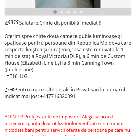
🚨🇲🇩Salutare,Chirie disponibilă imediat !!
Oferim spre chirie două camere duble luminoase și
spațioase pentru persoane din Republica Moldova care
respectă liniștea și curățenia,casa este renovată,la 1
min de stația Royal Victoria (DLR),la 6 min de Custom
House (Elizabeth Line ),și la 8 min Canning Town
(Jubilee Line)
📍E16 1LG
🤳📲Pentru mai multe detalii în Privat sau la numărul
indicat mai jos: +447716320391
ATENTIE! Protejeaza-te de impostori! Alege sa acorzi
incredere sporita doar utilizatorilor verificati si nu trimite
niciodata bani pentru servicii oferite de persoane pe care nu