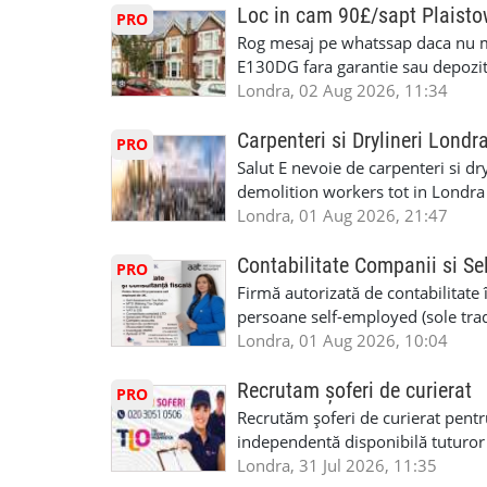
interioare • Permis de conducere 
Loc in cam 90£/sapt Plaist
PRO
(reprezintă un avantaj important) S
Rog mesaj pe whatssap daca nu 
performanță • £200 – £250 pe zi •
E130DG fara garantie sau depozit 
posibilități reale de avansare • Tr
fiecare pat beneficiaza de dulap s
Londra, 02 Aug 2026, 11:34
perspective de dezvoltare pe term
in toata casa -masina de spalat -us
oră pauză de masă) • Posibilitate
saptaminal fara garantie sau avan
Carpenteri si Drylineri Londr
PRO
de 1/sapt) -tel- 07440366084
Salut E nevoie de carpenteri si dr
demolition workers tot in Londr
Londra, 01 Aug 2026, 21:47
Contabilitate Companii si Se
PRO
Firmă autorizată de contabilitate 
persoane self-employed (sole trade
închiriate (landlords) Serviciile 
Londra, 01 Aug 2026, 10:04
inclusiv verificare de identitate ✔
HMRC: PAYE / VAT / CIS ✔ Salariz
Recrutam șoferi de curierat
PRO
Consultanță fiscală ✔ Declarații 
Recrutăm șoferi de curierat pentr
Corporation Tax ✔ Company Annu
independentă disponibilă tuturor
planuri ✔ Cash-flow și previziuni
experiența, deoarece se va asigura
Londra, 31 Jul 2026, 11:35
Scrisori de la contabil (Accountan