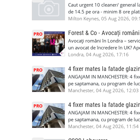
Enfield - Weybridge - Romford - 
Caut urgent 10 cleaner/ general l
programari la interviu apelati cu
de 14.5 pe ora - minim 8 ore platit
la Amazon. Munca este usoara, gen
Milton Keynes, 05 Aug 2026, 09:
CSCS, Share Code - NECESARE UT
SAPTAMANALA Contact: +44 7308 
Forest & Co - Avocați români
PRO
interesati
Avocați români în Londra – servici
un avocat de încredere în UK? Ap
Solicitors, indiferent că ai nevoi
Londra, 04 Aug 2026, 17:16
pentru persoane fizice: • Drept pen
familiei (divorț, custodie, partaj) 
4 fixer mates la fatade glazi
PRO
Servicii pentru companii: • Drept
ANGAJAM IN MANCHESTER: 4 fixe
• Imigrație pentru afaceri și sponso
pe saptamana, cu program de lucru
soluționarea disputelor 💡 De ce 
in perioada urmatoare. Cerinte: exp
Manchester, 04 Aug 2026, 12:03
✔ Comunicare clară și suport în 
curtain walling, cladding sau mon
standard ✔ Confidențialitate tot
Tariful se discuta direct, in funct
4 fixer mates la fatade glazi
PRO
790 689 Email: enquiries@fcos.co
discutie este simpla: cine esti, de 
ANGAJAM IN MANCHESTER: 4 fixe
www.fcos.co.uk 👉 Programează o c
Prioritate au oamenii din Manches
pe saptamana, cu program de lucru
carora li se termina proiectul sa
in perioada urmatoare. Cerinte: exp
Manchester, 04 Aug 2026, 11:54
contactati doar daca sunteti inter
curtain walling, cladding sau mon
oferta pe care sa o folositi la neg