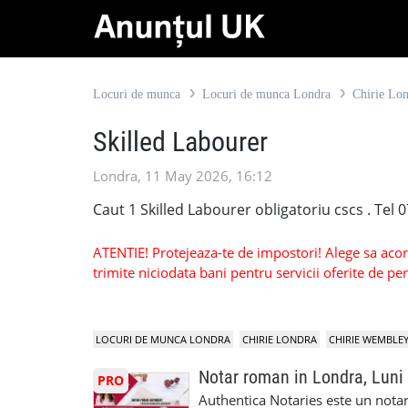
Locuri de munca
Locuri de munca Londra
Chirie Lo
Skilled Labourer
Londra, 11 May 2026, 16:12
Caut 1 Skilled Labourer obligatoriu cscs . Tel
ATENTIE! Protejeaza-te de impostori! Alege sa acorzi
trimite niciodata bani pentru servicii oferite de 
LOCURI DE MUNCA LONDRA
CHIRIE LONDRA
CHIRIE WEMBLE
Notar roman in Londra, Luni
PRO
Authentica Notaries este un notariat 