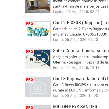
Inchiriez camera double in zona L
Masina la Schimb. ✅ Distributii 
sunt la 4min de mers pe jos.Casa e
Geometrie Profesionala Roti Las
incluse.Cautam o persoana sau un 
Leyton, 06 Aug 2026, 08:41
Explicatii. ✅ Suntem foarte buni 
informatii va rog sa ma contactat
Reparam orice tip de masina elect
seriozitate.Multumesc anticipat.
Caut 2 FIXERS (Rigipsari) i
PRO
Masina de Drum Lung. ✅ Schimbat
Caut echipa de 2 Fixers Rigipsari c
Detailing Auto Interior/Exterior
informati Claudiu 07305310339
WhatsApp Text https://wa.link/ca
Luton, 06 Aug 2026, 07:20
6HB www.mecaniciautolondra.u
#MecanicAutoLondra #GarajAuto
Soferi Curierat Londra si imp
PRO
#AtelierAutoLondra #MecaniciRo
Angajam șoferi pentru multidrop d
#RomanianGarageRepair #Roman
Oferim: •castiguri incepand de la
#RomanianMechanic #RomanianC
pentru cei platitori de VAT si £1
Enfield, 05 Aug 2026, 13:13
#MecaniciProfesionistiLondra #
cei platitori de VAT BONUS DE P
#mecaniciautouk #mecanicautomu
status obligatoriu •varsta minima
Caut 3 Rigipsari (la bordat)
#mecanicmoldoveanlondra #vops
PRO
compania aplica pentru dumneavoas
Caut 3 fixers RIGIPS cu scule si e
•oferim: - training platit (3 zile
durata in LUTON .. informati D
nedeterminata. -full time/ part-tim
Luton, 05 Aug 2026, 10:08
detineti van) include asigurare de
masinii). Acceptam cu permis UK 
MILTON KEYS SANTIER
PRO