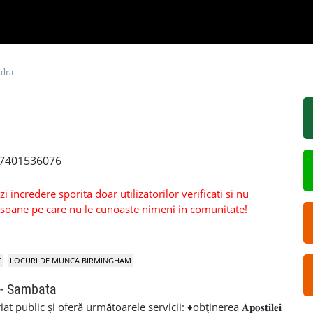
ndra
 07401536076
 incredere sporita doar utilizatorilor verificati si nu
persoane pe care nu le cunoaste nimeni in comunitate!
Y
LOCURI DE MUNCA BIRMINGHAM
 - Sambata
public și oferă următoarele servicii: ♦obținerea 𝐀𝐩𝐨𝐬𝐭𝐢𝐥𝐞𝐢