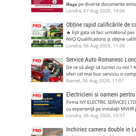
𝐇𝐚𝐠𝐚 pe diverse documente emis
căsătorie) ♦ 𝐩𝐫𝐨𝐜𝐮𝐫𝐢 ♦ 𝐝𝐞𝐜𝐥𝐚𝐫𝐚
Londra, 07 Aug 2026, 14:06
pentru minor, luare in spațiu, etc) ♦ 𝐥𝐞𝐠𝐚
împrumut în România) ♦ 𝐭𝐫𝐚𝐝𝐮𝐜𝐞𝐫𝐢 𝐥𝐞𝐠𝐚𝐥𝐢
Obține rapid calificările de c
PRO
judiciar din România ♦Certificat 
🔥 Ești gata să faci următorul pas
Identificari (ex.ID1) Legal, fără 
NVQ Qualifications și obține calif
sâmbăta 🕒 Program: • Luni - Vine
Calificări recunoscute în UK ✅ Ev
Londra, 06 Aug 2026, 11:06
Avenue, HA8 0LA, lângă stația de
asistență în limba română ✅ Potriv
Telefon/WhatsApp: 0792 831 698
competențele 👷 Indiferent dacă luc
Service Auto Romanesc Lon
PRO
#servicii_notariale_in_limba_rom
oficială, noi te ajutăm să alegi var
De ce să alegi să lucrezi cu noi ?
#declaratiidecalatorie #serviciin
complicații. 💥 Suport real de la î
oferi cel mai bun serviciu si com
noi oportunități de muncă și de 
alegerea ideală: Personal califica
Barnet, 06 Aug 2026, 11:01
(WhatsApp) 📱 07846 715500 📍 
profesioniști cu experiență și cal
6RR 🚀 CSCS Colindale – GQA & NVQ 
Auto. Indiferent de situație, puteț
Electricieni si oameni pent
PRO
te astăzi. Construiește-ți viitorul 
repara in scurt timp si eficient o
Firma IVY ELECTRIC SERVICES LTD 
garaj auto care ofera orice tip de 
cu experiență pe instalații MVHR 
Lucram cu Toate Garantiile si Asi
obligatorii: 🔹 Full PPE (echipam
Londra, 06 Aug 2026, 10:57
Dumneavoastră, suntem TVA Înreg
Experiență în domeniu Ce oferim: 
iTP/MOT Masini Mici si Vanuri Inal
lucru constant ✅ Echipă serioasă,
Inchiriez camera double in L
PRO
Accident Management, Preluam Ca
detalii și programare, trimiteți me