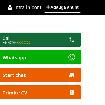
Intra in cont
Adauga
anunt
Call
+44 0740
XXXXXXXX
Whatsapp
Start chat
Trimite CV