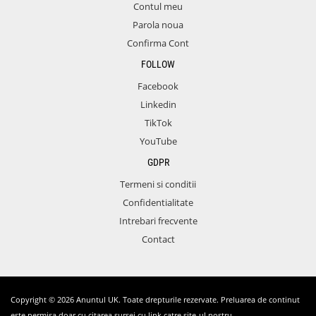
Contul meu
Parola noua
Confirma Cont
FOLLOW
Facebook
Linkedin
TikTok
YouTube
GDPR
Termeni si conditii
Confidentialitate
Intrebari frecvente
Contact
Copyright © 2026 Anuntul UK. Toate drepturile rezervate. Preluarea de continut
este permisa doar cu citarea sursei cu link catre site-ul nostru.