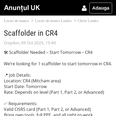
Adauga
Locuri de munca
Locuri de munca Londra
Chirie Londra
Scaffolder in CR4
Croydon, 09 Oct 2025, 15:49
🛠️ Scaffolder Needed – Start Tomorrow – CR4
We’re looking for 1 scaffolder to start tomorrow in CR4.
📍 Job Details:
Location: CR4 (Mitcham area)
Start Date: Tomorrow
Rate: Depends on level (Part 1, Part 2, or Advanced)
✅ Requirements:
Valid CISRS card (Part 1, Part 2, or Advanced)
Bring own tools, full PPE, and all right-to-work