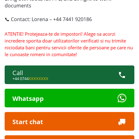
documents
📞 Contact: Lorena – +44 7441 920186
ATENTIE! Protejeaza-te de impostori! Alege sa acorzi
incredere sporita doar utilizatorilor verificati si nu trimite
niciodata bani pentru servicii oferite de persoane pe care nu
le cunoaste nimeni in comunitate!
Call
+44 0744
XXXXXXXX
Whatsapp
Start chat