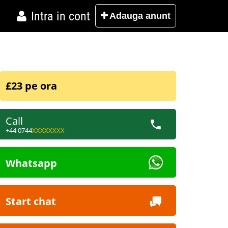
Intra in cont
Adauga
anunt
£23 pe ora
Call
+44 0744
XXXXXXXX
Whatsapp
Start chat