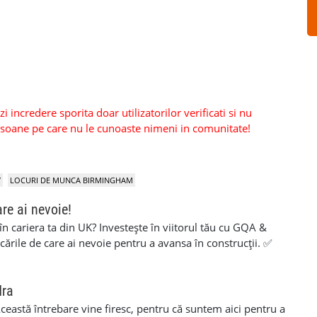
 incredere sporita doar utilizatorilor verificati si nu
persoane pe care nu le cunoaste nimeni in comunitate!
Y
LOCURI DE MUNCA BIRMINGHAM
are ai nevoie!
 în cariera ta din UK? Investește în viitorul tău cu GQA &
icările de care ai nevoie pentru a avansa în construcții. ✅
aluare simplă și suport pe tot parcursul procesului ✅ 100%
ite pentru muncitori cu experiență care vor să își certifice
rezi deja în construcții sau vrei să obții o calificare
dra
ianta potrivită și să finalizezi procesul cât mai ușor. 💥 Fără
 Această întrebare vine firesc, pentru că suntem aici pentru a