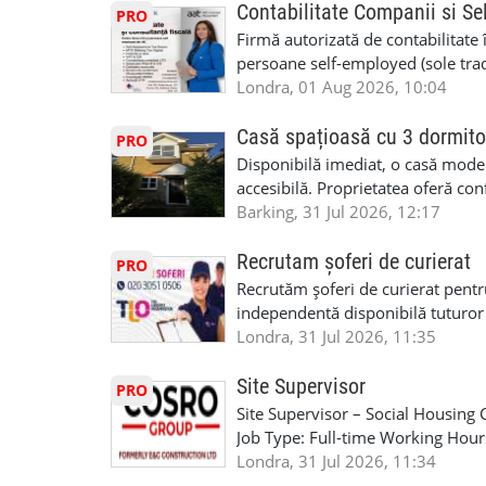
Contabilitate Companii si Se
PRO
Firmă autorizată de contabilitate 
persoane self-employed (sole trade
închiriate (landlords) Serviciile 
Londra, 01 Aug 2026, 10:04
inclusiv verificare de identitate ✔
HMRC: PAYE / VAT / CIS ✔ Salariz
Casă spațioasă cu 3 dormito
PRO
Consultanță fiscală ✔ Declarații 
Disponibilă imediat, o casă modernă
Corporation Tax ✔ Company Annu
accesibilă. Proprietatea oferă conf
planuri ✔ Cash-flow și previziuni
sau pentru persoane care caută un
Barking, 31 Jul 2026, 12:17
Scrisori de la contabil (Accountan
luminoase 3 băi Living mare și ae
serviciile noastre? ✔ Suntem cont
disponibilă Locuință recent renov
Recrutam șoferi de curierat
PRO
ca tax agents ✔ Suntem înregistr
facilități locale Condiții: preferam
Recrutăm șoferi de curierat pentr
Service Provider), astfel putem e
Disponibilă imediat Contract mini
independentă disponibilă tuturor
Deținem asigurare profesională ✔ 
£2500 Contact: Pentru vizionare 
experiența, deoarece se va asigura
Londra, 31 Jul 2026, 11:35
Disponibilitate pentru programări
07960988344 sau trimiteți mesaj
permis de conducere UK/UE. cazie
07444800302 Email: info@dncuka
GBP-170,00 GBP/zi + TVA pentru p
Site Supervisor
PRO
Brooker Road, Waltham Abbey, 
performanță de 10 GBP + 1,8 GBP/z
Site Supervisor – Social Housing
Kilometraj folosit in interes de mu
Job Type: Full-time Working Hour
perioada anului Bonus pentru mun
break) Pay Rate: £28.00 per hour
Londra, 31 Jul 2026, 11:34
deoarece nu este nevoie de CV și 
experienced and motivated Site S