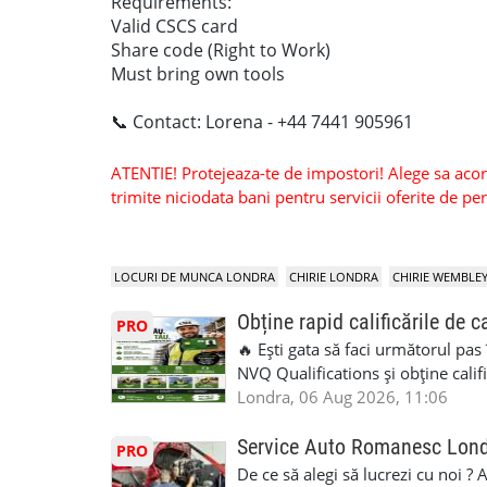
Requirements:
Valid CSCS card
Share code (Right to Work)
Must bring own tools
📞 Contact: Lorena - +44 7441 905961
ATENTIE! Protejeaza-te de impostori! Alege sa acorzi
trimite niciodata bani pentru servicii oferite de 
LOCURI DE MUNCA LONDRA
CHIRIE LONDRA
CHIRIE WEMBLE
Obține rapid calificările de c
PRO
🔥 Ești gata să faci următorul pas
NVQ Qualifications și obține calif
Calificări recunoscute în UK ✅ Ev
Londra, 06 Aug 2026, 11:06
asistență în limba română ✅ Potriv
competențele 👷 Indiferent dacă luc
Service Auto Romanesc Lon
PRO
oficială, noi te ajutăm să alegi var
De ce să alegi să lucrezi cu noi ?