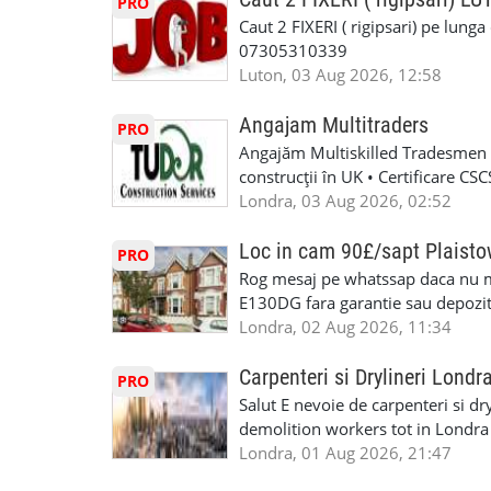
PRO
Caut 2 FIXERI ( rigipsari) pe lung
07305310339
Luton, 03 Aug 2026, 12:58
Angajam Multitraders
PRO
Angajăm Multiskilled Tradesmen (
construcții în UK • Certificare C
specializate (căutăm multitraderi)
Londra, 03 Aug 2026, 02:52
Avantaje majore: construcții interi
interioare • Permis de conducere 
Loc in cam 90£/sapt Plaist
PRO
(reprezintă un avantaj important) S
Rog mesaj pe whatssap daca nu 
performanță • £200 – £250 pe zi •
E130DG fara garantie sau depozit 
posibilități reale de avansare • Tr
fiecare pat beneficiaza de dulap s
Londra, 02 Aug 2026, 11:34
perspective de dezvoltare pe term
in toata casa -masina de spalat -us
oră pauză de masă) • Posibilitate
saptaminal fara garantie sau avan
Carpenteri si Drylineri Londr
PRO
de 1/sapt) -tel- 07440366084
Salut E nevoie de carpenteri si dr
demolition workers tot in Londr
Londra, 01 Aug 2026, 21:47