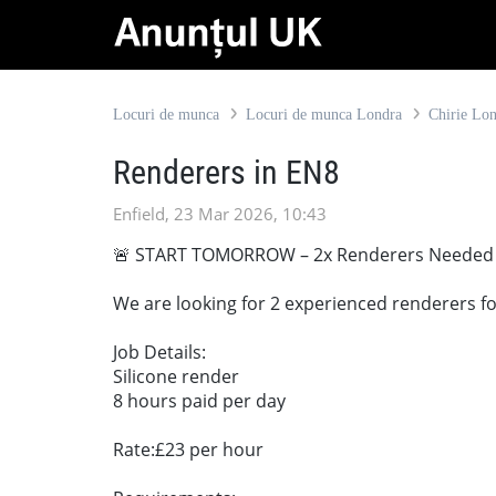
Locuri de munca
Locuri de munca Londra
Chirie Lo
Renderers in EN8
Enfield, 23 Mar 2026, 10:43
🚨 START TOMORROW – 2x Renderers Needed 
We are looking for 2 experienced renderers fo
Job Details:
Silicone render
8 hours paid per day
Rate:£23 per hour