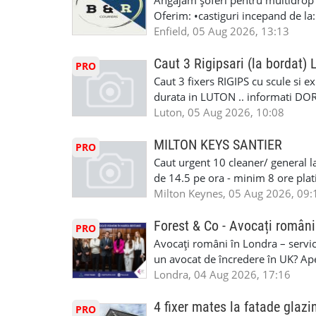
Angajam șoferi pentru multidrop d
#RomanianGarageRepair #Roman
Oferim: •castiguri incepand de la
#RomanianMechanic #RomanianC
pentru cei platitori de VAT si £1
Enfield, 05 Aug 2026, 13:13
#MecaniciProfesionistiLondra #
cei platitori de VAT BONUS DE P
#mecaniciautouk #mecanicautomu
status obligatoriu •varsta minima
Caut 3 Rigipsari (la bordat)
#mecanicmoldoveanlondra #vops
PRO
compania aplica pentru dumneavoas
Caut 3 fixers RIGIPS cu scule si e
•oferim: - training platit (3 zile
durata in LUTON .. informati D
nedeterminata. -full time/ part-tim
Luton, 05 Aug 2026, 10:08
detineti van) include asigurare de
masinii). Acceptam cu permis UK 
MILTON KEYS SANTIER
PRO
Enfield - Weybridge - Romford - 
Caut urgent 10 cleaner/ general l
programari la interviu apelati cu
de 14.5 pe ora - minim 8 ore platit
la Amazon. Munca este usoara, gen
Milton Keynes, 05 Aug 2026, 09:
CSCS, Share Code - NECESARE UT
SAPTAMANALA Contact: +44 7308 
Forest & Co - Avocați români
PRO
interesati
Avocați români în Londra – servici
un avocat de încredere în UK? Ap
Solicitors, indiferent că ai nevoi
Londra, 04 Aug 2026, 17:16
pentru persoane fizice: • Drept pen
familiei (divorț, custodie, partaj) 
4 fixer mates la fatade glazi
PRO