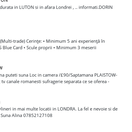
a durata in LUTON si in afara Londrei , .. informati.DORIN
Multi-trade) Cerințe: • Minimum 5 ani experiență în
SCS Blue Card • Scule proprii • Minimum 3 meserii
 – experiență solidă în mai multe domenii din construcții •
oare, roofing, tiling, carpentry, finisaje și decorațiuni
categoria B valabil • Mijloc de transport propriu
ow
e oferă: • Salariu atractiv, în funcție de experiență și
ma puteti suna Loc in camera /£90/Saptamana PLAISTOW-
 Diurnă / plată transport • Suport tehnic continuu și
tv canale romanesti sufragerie separata ce se oferea -
aininguri și cursuri de calificare • Mediu de lucru stabil cu
eparat -fiecare camera beneficiaza de frigider separat -wi-fi
en lung Program de lucru: • Luni – Vineri: 08:00 – 17:00 (1
cator -toate cheltuielile casei sunt incluse in pretul
 de lucru suplimentar în weekend (opțional)
s/plata saptaminala , (nu se face cazare/plateste mai putin
a
ylineri in mai multe locatii in LONDRA. La fel e nevoie si de
a Suna Alina 07852127108