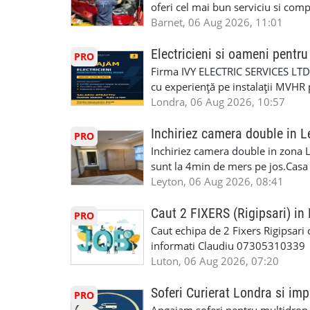
complicații. 💥 Suport real de la î
oferi cel mai bun serviciu si com
noi oportunități de muncă și de 
alegerea ideală: Personal califica
Barnet, 06 Aug 2026, 11:01
(WhatsApp) 📱 07846 715500 📍 
profesioniști cu experiență și cal
6RR 🚀 CSCS Colindale – GQA & NVQ 
Auto. Indiferent de situație, puteț
Electricieni si oameni pent
PRO
te astăzi. Construiește-ți viitorul 
repara in scurt timp si eficient o
Firma IVY ELECTRIC SERVICES LTD 
garaj auto care ofera orice tip de 
cu experiență pe instalații MVHR 
Lucram cu Toate Garantiile si Asi
obligatorii: 🔹 Full PPE (echipam
Londra, 06 Aug 2026, 10:57
Dumneavoastră, suntem TVA Înreg
Experiență în domeniu Ce oferim: 
iTP/MOT Masini Mici si Vanuri Inal
lucru constant ✅ Echipă serioasă,
Inchiriez camera double in L
PRO
Accident Management, Preluam Ca
detalii și programare, trimiteți me
Inchiriez camera double in zona L
Masina la Schimb. ✅ Distributii 
sunt la 4min de mers pe jos.Casa e
Geometrie Profesionala Roti Las
incluse.Cautam o persoana sau un 
Leyton, 06 Aug 2026, 08:41
Explicatii. ✅ Suntem foarte buni 
informatii va rog sa ma contactat
Reparam orice tip de masina elect
seriozitate.Multumesc anticipat.
Caut 2 FIXERS (Rigipsari) i
PRO
Masina de Drum Lung. ✅ Schimbat
Caut echipa de 2 Fixers Rigipsari c
Detailing Auto Interior/Exterior
informati Claudiu 07305310339
WhatsApp Text https://wa.link/ca
Luton, 06 Aug 2026, 07:20
6HB www.mecaniciautolondra.u
#MecanicAutoLondra #GarajAuto
Soferi Curierat Londra si imp
PRO
#AtelierAutoLondra #MecaniciRo