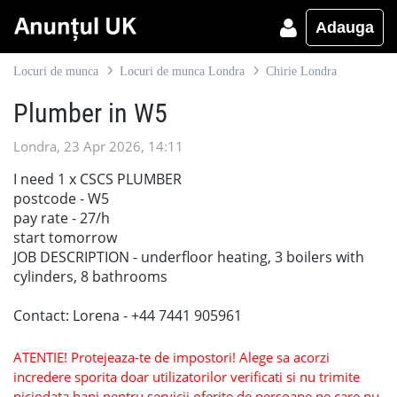
Adauga
Locuri de munca
Locuri de munca Londra
Chirie Londra
Plumber in W5
Londra, 23 Apr 2026, 14:11
I need 1 x CSCS PLUMBER
postcode - W5
pay rate - 27/h
start tomorrow
JOB DESCRIPTION - underfloor heating, 3 boilers with
cylinders, 8 bathrooms
Contact: Lorena - +44 7441 905961
ATENTIE! Protejeaza-te de impostori! Alege sa acorzi
incredere sporita doar utilizatorilor verificati si nu trimite
niciodata bani pentru servicii oferite de persoane pe care nu