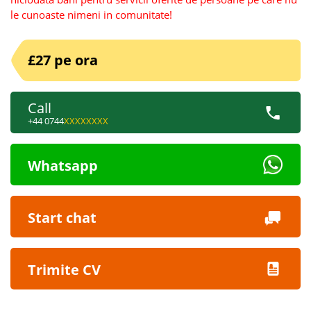
le cunoaste nimeni in comunitate!
£27 pe ora
Call
+44 0744
XXXXXXXX
Whatsapp
Start chat
Trimite CV