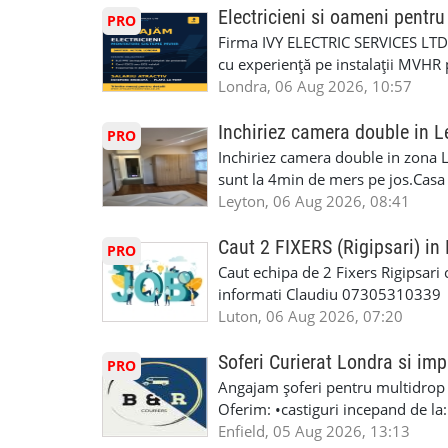
6RR 🚀 CSCS Colindale – GQA & NVQ 
Auto. Indiferent de situație, puteț
Electricieni si oameni pent
PRO
te astăzi. Construiește-ți viitorul 
repara in scurt timp si eficient o
Firma IVY ELECTRIC SERVICES LTD 
garaj auto care ofera orice tip de 
cu experiență pe instalații MVHR 
Lucram cu Toate Garantiile si Asi
obligatorii: 🔹 Full PPE (echipam
Londra, 06 Aug 2026, 10:57
Dumneavoastră, suntem TVA Înreg
Experiență în domeniu Ce oferim: 
iTP/MOT Masini Mici si Vanuri Inal
lucru constant ✅ Echipă serioasă,
Inchiriez camera double in L
PRO
Accident Management, Preluam Ca
detalii și programare, trimiteți me
Inchiriez camera double in zona L
Masina la Schimb. ✅ Distributii 
sunt la 4min de mers pe jos.Casa e
Geometrie Profesionala Roti Las
incluse.Cautam o persoana sau un 
Leyton, 06 Aug 2026, 08:41
Explicatii. ✅ Suntem foarte buni 
informatii va rog sa ma contactat
Reparam orice tip de masina elect
seriozitate.Multumesc anticipat.
Caut 2 FIXERS (Rigipsari) i
PRO
Masina de Drum Lung. ✅ Schimbat
Caut echipa de 2 Fixers Rigipsari c
Detailing Auto Interior/Exterior
informati Claudiu 07305310339
WhatsApp Text https://wa.link/ca
Luton, 06 Aug 2026, 07:20
6HB www.mecaniciautolondra.u
#MecanicAutoLondra #GarajAuto
Soferi Curierat Londra si imp
PRO
#AtelierAutoLondra #MecaniciRo
Angajam șoferi pentru multidrop d
#RomanianGarageRepair #Roman
Oferim: •castiguri incepand de la
#RomanianMechanic #RomanianC
pentru cei platitori de VAT si £1
Enfield, 05 Aug 2026, 13:13
#MecaniciProfesionistiLondra #