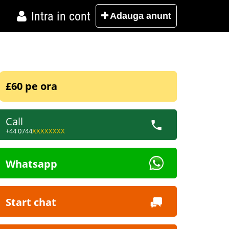
Intra in cont
Adauga
anunt
£60 pe ora
Call
+44 0744
XXXXXXXX
Whatsapp
Start chat