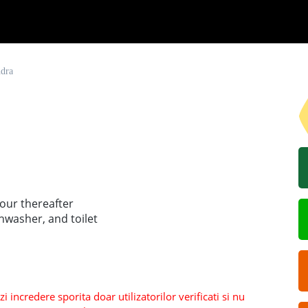
ndra
hour thereafter
hwasher, and toilet
 incredere sporita doar utilizatorilor verificati si nu