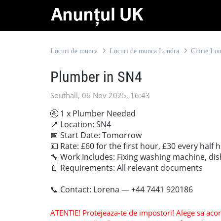
Locuri de munca
Locuri de munca Londra
Chirie Lo
Plumber in SN4
Southall, 06 Nov 2025, 16:43
🚰 1 x Plumber Needed
📍 Location: SN4
📅 Start Date: Tomorrow
💷 Rate: £60 for the first hour, £30 every half 
🔧 Work Includes: Fixing washing machine, dis
📄 Requirements: All relevant documents
📞 Contact: Lorena — +44 7441 920186
ATENTIE! Protejeaza-te de impostori! Alege sa acorzi