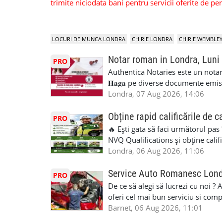
trimite niciodata bani pentru servicii oferite de 
LOCURI DE MUNCA LONDRA
CHIRIE LONDRA
CHIRIE WEMBLE
Notar roman in Londra, Luni
PRO
Authentica Notaries este un notariat 
𝐇𝐚𝐠𝐚 pe diverse documente emis
căsătorie) ♦ 𝐩𝐫𝐨𝐜𝐮𝐫𝐢 ♦ 𝐝𝐞𝐜𝐥𝐚𝐫𝐚
Londra, 07 Aug 2026, 14:06
pentru minor, luare in spațiu, etc) ♦ 𝐥𝐞𝐠𝐚
împrumut în România) ♦ 𝐭𝐫𝐚𝐝𝐮𝐜𝐞𝐫𝐢 𝐥𝐞𝐠𝐚𝐥𝐢
Obține rapid calificările de c
PRO
judiciar din România ♦Certificat 
🔥 Ești gata să faci următorul pas
Identificari (ex.ID1) Legal, fără 
NVQ Qualifications și obține calif
sâmbăta 🕒 Program: • Luni - Vine
Calificări recunoscute în UK ✅ Ev
Londra, 06 Aug 2026, 11:06
Avenue, HA8 0LA, lângă stația de
asistență în limba română ✅ Potriv
Telefon/WhatsApp: 0792 831 698
competențele 👷 Indiferent dacă luc
Service Auto Romanesc Lon
PRO
#servicii_notariale_in_limba_rom
oficială, noi te ajutăm să alegi var
De ce să alegi să lucrezi cu noi ?
#declaratiidecalatorie #serviciin
complicații. 💥 Suport real de la î
oferi cel mai bun serviciu si com
noi oportunități de muncă și de 
alegerea ideală: Personal califica
Barnet, 06 Aug 2026, 11:01
(WhatsApp) 📱 07846 715500 📍 
profesioniști cu experiență și cal