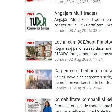
Luton, 03 Aug 2026, 12:58
Angajam Multitraders
PRO
Angajăm Multiskilled Tradesmen (
construcții în UK • Certificare C
specializate (căutăm multitraderi)
Londra, 03 Aug 2026, 02:52
Avantaje majore: construcții interi
interioare • Permis de conducere 
Loc in cam 90£/sapt Plaist
PRO
(reprezintă un avantaj important) S
Rog mesaj pe whatssap daca nu 
performanță • £200 – £250 pe zi •
E130DG fara garantie sau depozit 
posibilități reale de avansare • Tr
fiecare pat beneficiaza de dulap s
Londra, 02 Aug 2026, 11:34
perspective de dezvoltare pe term
in toata casa -masina de spalat -us
oră pauză de masă) • Posibilitate
saptaminal fara garantie sau avan
Carpenteri si Drylineri Londr
PRO
de 1/sapt) -tel- 07440366084
Salut E nevoie de carpenteri si dr
demolition workers tot in Londr
Londra, 01 Aug 2026, 21:47
Contabilitate Companii si Se
PRO
Firmă autorizată de contabilitate 
persoane self-employed (sole trade