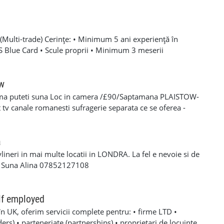
Multi-trade) Cerințe: • Minimum 5 ani experiență în
SCS Blue Card • Scule proprii • Minimum 3 meserii
 – experiență solidă în mai multe domenii din construcții •
oare, roofing, tiling, carpentry, finisaje și decorațiuni
categoria B valabil • Mijloc de transport propriu
ow
e oferă: • Salariu atractiv, în funcție de experiență și
ma puteti suna Loc in camera /£90/Saptamana PLAISTOW-
 Diurnă / plată transport • Suport tehnic continuu și
tv canale romanesti sufragerie separata ce se oferea -
aininguri și cursuri de calificare • Mediu de lucru stabil cu
eparat -fiecare camera beneficiaza de frigider separat -wi-fi
en lung Program de lucru: • Luni – Vineri: 08:00 – 17:00 (1
cator -toate cheltuielile casei sunt incluse in pretul
 de lucru suplimentar în weekend (opțional)
s/plata saptaminala , (nu se face cazare/plateste mai putin
a
ylineri in mai multe locatii in LONDRA. La fel e nevoie si de
a Suna Alina 07852127108
lf employed
în UK, oferim servicii complete pentru: • firme LTD •
rs) • parteneriate (partnerships) • proprietari de locuințe