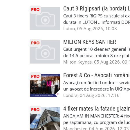
cei platitori de VAT BONUS DE P
#mecaniciautouk #mecanicautomu
status obligatoriu •varsta minima
Caut 3 Rigipsari (la bordat)
#mecanicmoldoveanlondra #vops
PRO
compania aplica pentru dumneavoas
Caut 3 fixers RIGIPS cu scule si e
•oferim: - training platit (3 zile
durata in LUTON .. informati D
nedeterminata. -full time/ part-tim
Luton, 05 Aug 2026, 10:08
detineti van) include asigurare de
masinii). Acceptam cu permis UK 
MILTON KEYS SANTIER
PRO
Enfield - Weybridge - Romford - 
Caut urgent 10 cleaner/ general l
programari la interviu apelati cu
de 14.5 pe ora - minim 8 ore platit
la Amazon. Munca este usoara, gen
Milton Keynes, 05 Aug 2026, 09:
CSCS, Share Code - NECESARE UT
SAPTAMANALA Contact: +44 7308 
Forest & Co - Avocați români
PRO
interesati
Avocați români în Londra – servici
un avocat de încredere în UK? Ap
Solicitors, indiferent că ai nevoi
Londra, 04 Aug 2026, 17:16
pentru persoane fizice: • Drept pen
familiei (divorț, custodie, partaj) 
4 fixer mates la fatade glazi
PRO
Servicii pentru companii: • Drept
ANGAJAM IN MANCHESTER: 4 fixe
• Imigrație pentru afaceri și sponso
pe saptamana, cu program de lucru
soluționarea disputelor 💡 De ce 
in perioada urmatoare. Cerinte: exp
Manchester, 04 Aug 2026, 12:03