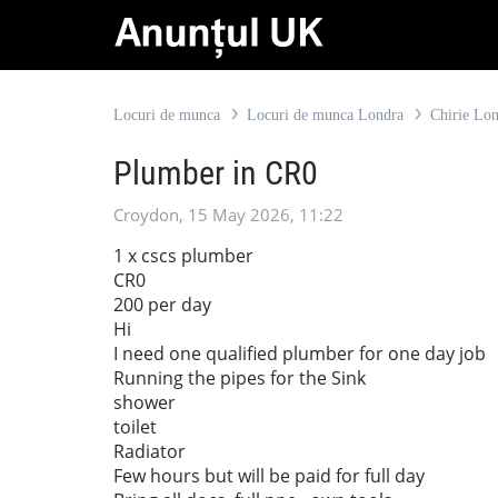
Locuri de munca
Locuri de munca Londra
Chirie Lo
Plumber in CR0
Croydon, 15 May 2026, 11:22
1 x cscs plumber
CR0
200 per day
Hi
I need one qualified plumber for one day job
Running the pipes for the Sink
shower
toilet
Radiator
Few hours but will be paid for full day