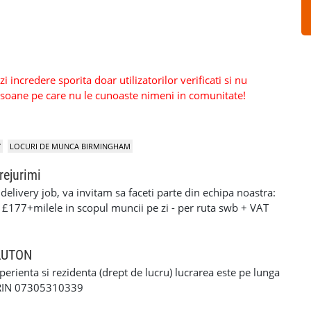
 incredere sporita doar utilizatorilor verificati si nu
persoane pe care nu le cunoaste nimeni in comunitate!
Y
LOCURI DE MUNCA BIRMINGHAM
rejurimi
elivery job, va invitam sa faceti parte din echipa noastra:
: £177+milele in scopul muncii pe zi - per ruta swb + VAT
90+milele in scopul muncii pe zi per ruta lwb + VAT pentru
ERFORMANTA £10 PE ZI cerinte: •settlement/presettlement
 21 de ani •1 an experienta pe permis •cazier curat -
 LUTON
tra •posibilitatea sa treceti un test drog si alcool
xperienta si rezidenta (drept de lucru) lucrarea este pe lunga
-£117 pe zi) - contract de munca pe o perioada
ORIN 07305310339
e - van oferit de firma contra cost( in cazul in care nu