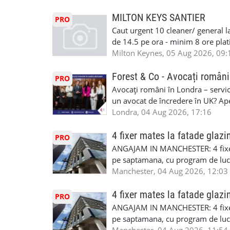
detineti van) include asigurare de
masinii). Acceptam cu permis UK 
MILTON KEYS SANTIER
PRO
Enfield - Weybridge - Romford - 
Caut urgent 10 cleaner/ general l
programari la interviu apelati cu
de 14.5 pe ora - minim 8 ore platit
la Amazon. Munca este usoara, gen
Milton Keynes, 05 Aug 2026, 09:
CSCS, Share Code - NECESARE UT
SAPTAMANALA Contact: +44 7308 
Forest & Co - Avocați români
PRO
interesati
Avocați români în Londra – servici
un avocat de încredere în UK? Ap
Solicitors, indiferent că ai nevoi
Londra, 04 Aug 2026, 17:16
pentru persoane fizice: • Drept pen
familiei (divorț, custodie, partaj) 
4 fixer mates la fatade glazi
PRO
Servicii pentru companii: • Drept
ANGAJAM IN MANCHESTER: 4 fixe
• Imigrație pentru afaceri și sponso
pe saptamana, cu program de lucru
soluționarea disputelor 💡 De ce 
in perioada urmatoare. Cerinte: exp
Manchester, 04 Aug 2026, 12:03
✔ Comunicare clară și suport în 
curtain walling, cladding sau mon
standard ✔ Confidențialitate tot
Tariful se discuta direct, in funct
4 fixer mates la fatade glazi
PRO
790 689 Email: enquiries@fcos.co
discutie este simpla: cine esti, de 
ANGAJAM IN MANCHESTER: 4 fixe
www.fcos.co.uk 👉 Programează o c
Prioritate au oamenii din Manches
pe saptamana, cu program de lucru
carora li se termina proiectul sa