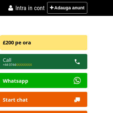
Intra in cont
Adauga
anunt
£200 pe ora
Call
+44 0744
XXXXXXXX
Whatsapp
Start chat