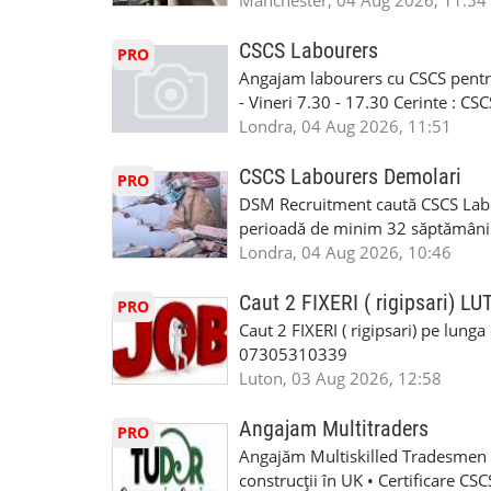
in perioada urmatoare. Cerinte: exp
Manchester, 04 Aug 2026, 11:54
contactati doar daca sunteti inter
curtain walling, cladding sau mon
oferta pe care sa o folositi la neg
Tariful se discuta direct, in funct
CSCS Labourers
PRO
WhatsApp: +44 7467 838 881 Daca
discutie este simpla: cine esti, de 
Angajam labourers cu CSCS pentru
numele, experienta si data la care
Prioritate au oamenii din Manches
- Vineri 7.30 - 17.30 Cerinte : C
https://forms.gle/BswkNeJGjpuFT7
carora li se termina proiectul sa
Londra, 04 Aug 2026, 11:51
T&D GLAZING AND INSTALLATIO
contactati doar daca sunteti inter
oferta pe care sa o folositi la neg
CSCS Labourers Demolari
PRO
WhatsApp: +44 7467 838 881 Daca
DSM Recruitment caută CSCS Labou
numele, experienta si data la car
perioadă de minim 32 săptămâni . D
link-ul de jos. Sanatate si mult
oferă ore suplimentare și posibil
Londra, 04 Aug 2026, 10:46
INSTALLATION LIMITED
munca în Marea Britanie. Experie
informații, contactați-ne la: 📞
Caut 2 FIXERI ( rigipsari) L
PRO
Caut 2 FIXERI ( rigipsari) pe lung
07305310339
Luton, 03 Aug 2026, 12:58
Angajam Multitraders
PRO
Angajăm Multiskilled Tradesmen (
construcții în UK • Certificare C