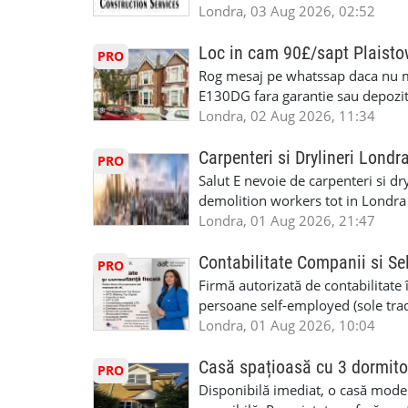
specializate (căutăm multitraderi)
Londra, 03 Aug 2026, 02:52
Avantaje majore: construcții interi
interioare • Permis de conducere 
Loc in cam 90£/sapt Plaist
PRO
(reprezintă un avantaj important) S
Rog mesaj pe whatssap daca nu 
performanță • £200 – £250 pe zi •
E130DG fara garantie sau depozit 
posibilități reale de avansare • Tr
fiecare pat beneficiaza de dulap s
Londra, 02 Aug 2026, 11:34
perspective de dezvoltare pe term
in toata casa -masina de spalat -us
oră pauză de masă) • Posibilitate
saptaminal fara garantie sau avan
Carpenteri si Drylineri Londr
PRO
de 1/sapt) -tel- 07440366084
Salut E nevoie de carpenteri si dr
demolition workers tot in Londr
Londra, 01 Aug 2026, 21:47
Contabilitate Companii si Se
PRO
Firmă autorizată de contabilitate 
persoane self-employed (sole trade
închiriate (landlords) Serviciile 
Londra, 01 Aug 2026, 10:04
inclusiv verificare de identitate ✔
HMRC: PAYE / VAT / CIS ✔ Salariz
Casă spațioasă cu 3 dormito
PRO
Consultanță fiscală ✔ Declarații 
Disponibilă imediat, o casă modernă
Corporation Tax ✔ Company Annu