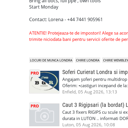
Bring all docs, full ppe , own tools
Start Monday
Contact: Lorena - +44 7441 905961
ATENTIE! Protejeaza-te de impostori! Alege sa acorzi
trimite niciodata bani pentru servicii oferite de 
LOCURI DE MUNCA LONDRA
CHIRIE LONDRA
CHIRIE WEMBLE
Soferi Curierat Londra si imp
PRO
Angajam șoferi pentru multidrop d
Oferim: •castiguri incepand de la
pentru cei platitori de VAT si £1
Enfield, 05 Aug 2026, 13:13
cei platitori de VAT BONUS DE P
status obligatoriu •varsta minima
Caut 3 Rigipsari (la bordat)
PRO
compania aplica pentru dumneavoas
Caut 3 fixers RIGIPS cu scule si e
•oferim: - training platit (3 zile
durata in LUTON .. informati D
nedeterminata. -full time/ part-tim
Luton, 05 Aug 2026, 10:08