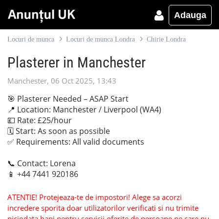
Adauga
Locuri de munca
Locuri de munca Londra
Chirie Londra
Plasterer in Manchester
Manchester, 06 Oct 2025, 13:43
🎯 Plasterer Needed – ASAP Start
📍 Location: Manchester / Liverpool (WA4)
💷 Rate: £25/hour
🗓️ Start: As soon as possible
✅ Requirements: All valid documents
📞 Contact: Lorena
📱 +44 7441 920186
ATENTIE! Protejeaza-te de impostori! Alege sa acorzi
incredere sporita doar utilizatorilor verificati si nu trimite
niciodata bani pentru servicii oferite de persoane pe care nu