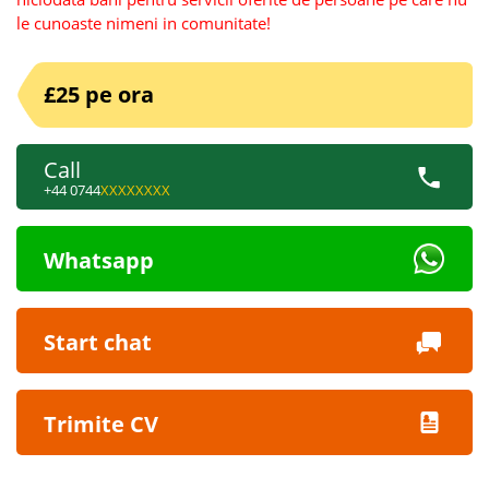
le cunoaste nimeni in comunitate!
£25 pe ora
Call
+44 0744
XXXXXXXX
Whatsapp
Start chat
Trimite CV