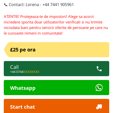
📞 Contact: Lorena - +44 7441 905961
ATENTIE! Protejeaza-te de impostori! Alege sa acorzi
incredere sporita doar utilizatorilor verificati si nu trimite
niciodata bani pentru servicii oferite de persoane pe care nu
le cunoaste nimeni in comunitate!
£25 pe ora
Call
+44 0744
XXXXXXXX
Whatsapp
Start chat