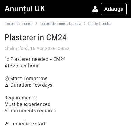
Adauga
Locuri de munca
Locuri de munca Londra
Chirie Londra
Plasterer in CM24
Chelmsford, 16 Apr 2026, 09:52
1x Plasterer needed – CM24
💷 £25 per hour
🕐 Start: Tomorrow
📅 Duration: Few days
Requirements:
Must be experienced
All documents required
🚨 Immediate start