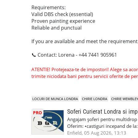
Requirements:
Valid DBS check (essential)
Proven painting experience
Reliable and punctual
If you are available and meet the requirements
📞 Contact: Lorena - +44 7441 905961
ATENTIE! Protejeaza-te de impostori! Alege sa acorzi
trimite niciodata bani pentru servicii oferite de 
LOCURI DE MUNCA LONDRA
CHIRIE LONDRA
CHIRIE WEMBLE
Soferi Curierat Londra si imp
PRO
Angajam șoferi pentru multidrop d
Oferim: •castiguri incepand de la
pentru cei platitori de VAT si £1
Enfield, 05 Aug 2026, 13:13