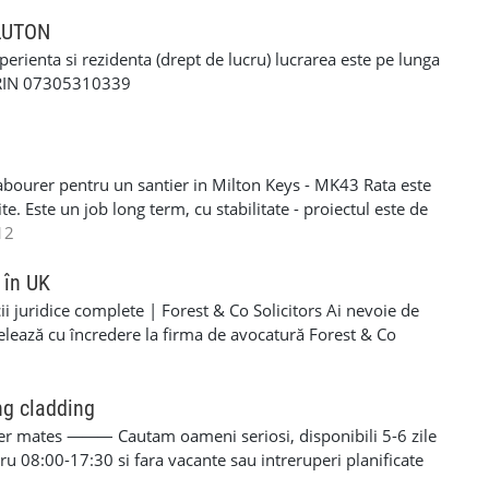
ERFORMANTA £10 PE ZI cerinte: •settlement/presettlement
 21 de ani •1 an experienta pe permis •cazier curat -
 LUTON
tra •posibilitatea sa treceti un test drog si alcool
xperienta si rezidenta (drept de lucru) lucrarea este pe lunga
-£117 pe zi) - contract de munca pe o perioada
ORIN 07305310339
e - van oferit de firma contra cost( in cazul in care nu
 curier, asigurarea bunurilor din masina./ service-ul
si permis RO. Recrutam pentru urmatoarele locatii: -
Luton - Harlow - Northampton Pentru mai multe detalii si
abourer pentru un santier in Milton Keys - MK43 Rata este
 incredere la noi - 07494685033
e. Este un job long term, cu stabilitate - proiectul este de
eral labourer si cleaning. Acceptam si femei si barbati
12
R/NINO - Se lucreaza SELF EMPLOYER - PLATA
606203 - lasati-mi un mesaj pe WHATSAPP daca sunteti
 în UK
i juridice complete | Forest & Co Solicitors Ai nevoie de
elează cu încredere la firma de avocatură Forest & Co
e de asistență pentru companie sau personal. ✅ Servicii
al • Dreptul imigrației (vize, rezidență, cetățenie) • Dreptul
• Dreptul muncii • Litigii civile și soluționarea disputelor ✅
ng cladding
 corporativ și comercial • Dreptul muncii pentru angajatori
r mates ⸻ Cautam oameni seriosi, disponibili 5-6 zile
rizări • Dreptul construcțiilor • Litigii comerciale și
 08:00-17:30 si fara vacante sau intreruperi planificate
Forest & Co? ✔ Experiență solidă în sistemul juridic din UK
erienta in constructii, in special in fatade - glazing,