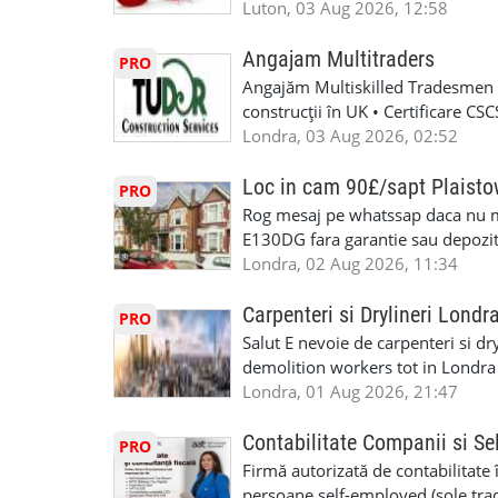
Luton, 03 Aug 2026, 12:58
Angajam Multitraders
PRO
Angajăm Multiskilled Tradesmen (
construcții în UK • Certificare C
specializate (căutăm multitraderi)
Londra, 03 Aug 2026, 02:52
Avantaje majore: construcții interi
interioare • Permis de conducere 
Loc in cam 90£/sapt Plaist
PRO
(reprezintă un avantaj important) S
Rog mesaj pe whatssap daca nu 
performanță • £200 – £250 pe zi •
E130DG fara garantie sau depozit 
posibilități reale de avansare • Tr
fiecare pat beneficiaza de dulap s
Londra, 02 Aug 2026, 11:34
perspective de dezvoltare pe term
in toata casa -masina de spalat -us
oră pauză de masă) • Posibilitate
saptaminal fara garantie sau avan
Carpenteri si Drylineri Londr
PRO
de 1/sapt) -tel- 07440366084
Salut E nevoie de carpenteri si dr
demolition workers tot in Londr
Londra, 01 Aug 2026, 21:47
Contabilitate Companii si Se
PRO
Firmă autorizată de contabilitate 
persoane self-employed (sole trade