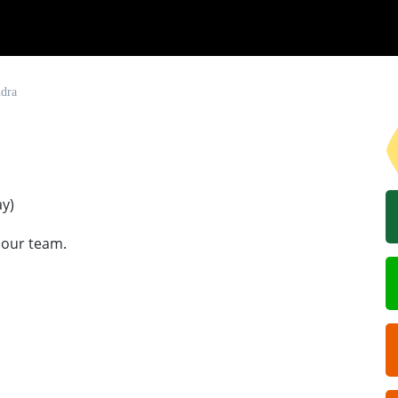
ndra
ay)
n our team.