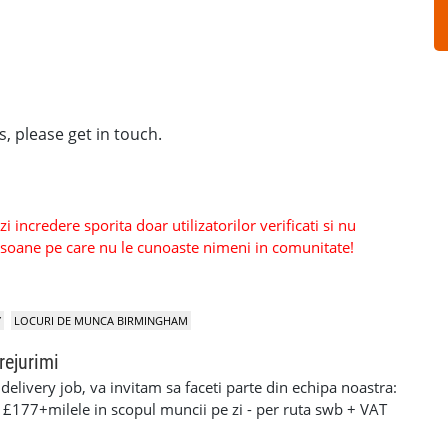
, please get in touch.
 incredere sporita doar utilizatorilor verificati si nu
persoane pe care nu le cunoaste nimeni in comunitate!
Y
LOCURI DE MUNCA BIRMINGHAM
rejurimi
elivery job, va invitam sa faceti parte din echipa noastra:
: £177+milele in scopul muncii pe zi - per ruta swb + VAT
90+milele in scopul muncii pe zi per ruta lwb + VAT pentru