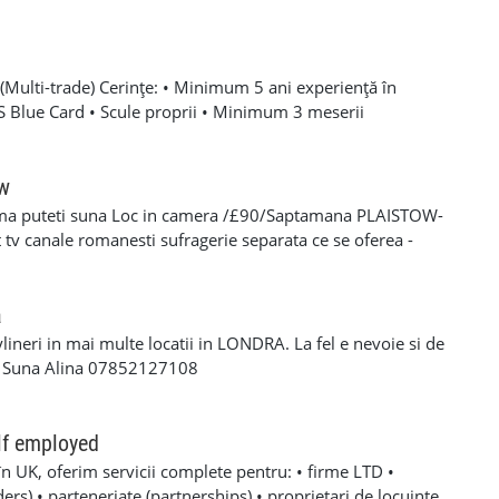
Multi-trade) Cerințe: • Minimum 5 ani experiență în
SCS Blue Card • Scule proprii • Minimum 3 meserii
 – experiență solidă în mai multe domenii din construcții •
oare, roofing, tiling, carpentry, finisaje și decorațiuni
categoria B valabil • Mijloc de transport propriu
ow
e oferă: • Salariu atractiv, în funcție de experiență și
ma puteti suna Loc in camera /£90/Saptamana PLAISTOW-
 Diurnă / plată transport • Suport tehnic continuu și
tv canale romanesti sufragerie separata ce se oferea -
aininguri și cursuri de calificare • Mediu de lucru stabil cu
eparat -fiecare camera beneficiaza de frigider separat -wi-fi
en lung Program de lucru: • Luni – Vineri: 08:00 – 17:00 (1
cator -toate cheltuielile casei sunt incluse in pretul
 de lucru suplimentar în weekend (opțional)
s/plata saptaminala , (nu se face cazare/plateste mai putin
a
ylineri in mai multe locatii in LONDRA. La fel e nevoie si de
a Suna Alina 07852127108
lf employed
în UK, oferim servicii complete pentru: • firme LTD •
rs) • parteneriate (partnerships) • proprietari de locuințe