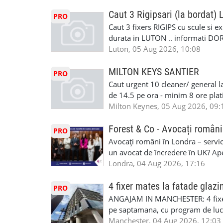
cei platitori de VAT BONUS DE P
status obligatoriu •varsta minima
Caut 3 Rigipsari (la bordat)
PRO
compania aplica pentru dumneavoas
Caut 3 fixers RIGIPS cu scule si e
•oferim: - training platit (3 zile
durata in LUTON .. informati D
nedeterminata. -full time/ part-tim
Luton, 05 Aug 2026, 10:08
detineti van) include asigurare de
masinii). Acceptam cu permis UK 
MILTON KEYS SANTIER
PRO
Enfield - Weybridge - Romford - 
Caut urgent 10 cleaner/ general l
programari la interviu apelati cu
de 14.5 pe ora - minim 8 ore platit
la Amazon. Munca este usoara, gen
Milton Keynes, 05 Aug 2026, 09:
CSCS, Share Code - NECESARE UT
SAPTAMANALA Contact: +44 7308 
Forest & Co - Avocați români
PRO
interesati
Avocați români în Londra – servici
un avocat de încredere în UK? Ap
Solicitors, indiferent că ai nevoi
Londra, 04 Aug 2026, 17:16
pentru persoane fizice: • Drept pen
familiei (divorț, custodie, partaj) 
4 fixer mates la fatade glazi
PRO
Servicii pentru companii: • Drept
ANGAJAM IN MANCHESTER: 4 fixe
• Imigrație pentru afaceri și sponso
pe saptamana, cu program de lucru
soluționarea disputelor 💡 De ce 
in perioada urmatoare. Cerinte: exp
Manchester, 04 Aug 2026, 12:03