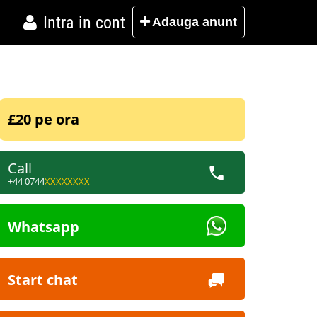
Intra in cont
Adauga
anunt
£20 pe ora
Call
+44 0744
XXXXXXXX
Whatsapp
Start chat