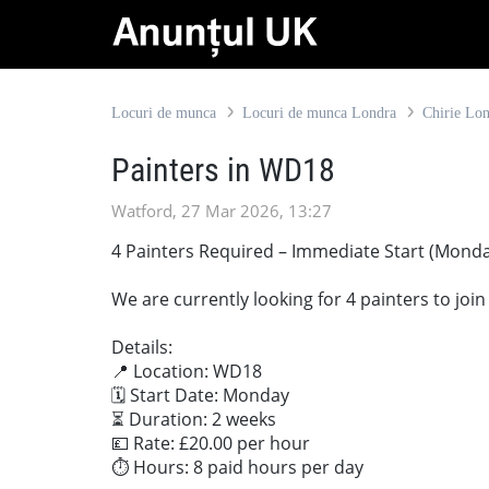
Locuri de munca
Locuri de munca Londra
Chirie Lo
Painters in WD18
Watford, 27 Mar 2026, 13:27
4 Painters Required – Immediate Start (Mond
We are currently looking for 4 painters to joi
Details:
📍 Location: WD18
🗓 Start Date: Monday
⏳ Duration: 2 weeks
💷 Rate: £20.00 per hour
⏱ Hours: 8 paid hours per day