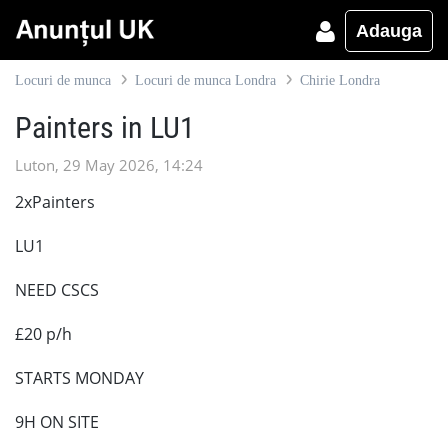
Adauga
Locuri de munca
Locuri de munca Londra
Chirie Londra
Painters in LU1
Luton, 29 May 2026, 14:24
2xPainters
LU1
NEED CSCS
£20 p/h
STARTS MONDAY
9H ON SITE