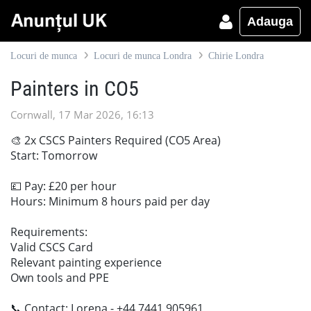
Adauga
Locuri de munca
Locuri de munca Londra
Chirie Londra
Painters in CO5
Cornwall, 17 Mar 2026, 16:13
🎨 2x CSCS Painters Required (CO5 Area)
Start: Tomorrow
💷 Pay: £20 per hour
Hours: Minimum 8 hours paid per day
Requirements:
Valid CSCS Card
Relevant painting experience
Own tools and PPE
📞 Contact: Lorena - +44 7441 905961