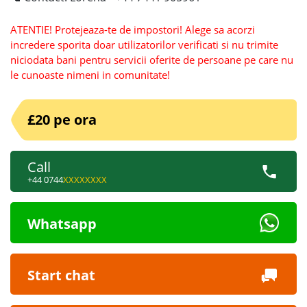
ATENTIE! Protejeaza-te de impostori! Alege sa acorzi
incredere sporita doar utilizatorilor verificati si nu trimite
niciodata bani pentru servicii oferite de persoane pe care nu
le cunoaste nimeni in comunitate!
£20 pe ora
Call
+44 0744
XXXXXXXX
Whatsapp
Start chat