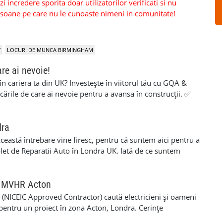
 incredere sporita doar utilizatorilor verificati si nu
persoane pe care nu le cunoaste nimeni in comunitate!
Y
LOCURI DE MUNCA BIRMINGHAM
are ai nevoie!
 în cariera ta din UK? Investește în viitorul tău cu GQA &
icările de care ai nevoie pentru a avansa în construcții. ✅
aluare simplă și suport pe tot parcursul procesului ✅ 100%
ite pentru muncitori cu experiență care vor să își certifice
rezi deja în construcții sau vrei să obții o calificare
dra
ianta potrivită și să finalizezi procesul cât mai ușor. 💥 Fără
 Această întrebare vine firesc, pentru că suntem aici pentru a
nceput până la final. 💥 O investiție care îți poate deschide
plet de Reparatii Auto în Londra UK. Iată de ce suntem
dezvoltare profesională. 📞 Contact 📱 07455 276676
t, cu experiență, echipa noastră este formată din
Adresă 16 Varley Parade CSCS Colindale Edgware, NW9
ificare în domeniul Reparatiilor Mecanice si Vopsitoriei
Qualifications, alături de tine la fiecare pas. 👉 Califică-
i conta pe abilitățile noastre experte pentru a gestiona si
ru MVHR Acton
cu încredere!
rice tip de reparatie la masina ta. Mecanici Auto Londra un
(NICEIC Approved Contractor) caută electricieni și oameni
reparatii auto, iata cateva din serviciile care le oferim: ✅
pentru un proiect în zona Acton, Londra. Cerințe
guratorii Auto din UK, Aplicam pentru Reparațiile Masinii
ent complet de protecție) 🔹 Card CSCS sau ECS valabil 🔹