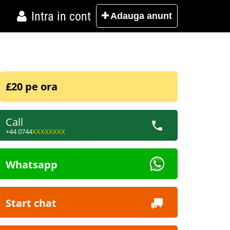
Intra in cont
Adauga
anunt
£20 pe ora
Call
+44 0744
XXXXXXXX
Whatsapp
Start chat