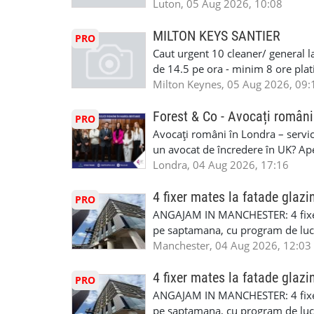
nedeterminata. -full time/ part-tim
Luton, 05 Aug 2026, 10:08
detineti van) include asigurare de
masinii). Acceptam cu permis UK 
MILTON KEYS SANTIER
PRO
Enfield - Weybridge - Romford - 
Caut urgent 10 cleaner/ general l
programari la interviu apelati cu
de 14.5 pe ora - minim 8 ore platit
la Amazon. Munca este usoara, gen
Milton Keynes, 05 Aug 2026, 09:
CSCS, Share Code - NECESARE UT
SAPTAMANALA Contact: +44 7308 
Forest & Co - Avocați români
PRO
interesati
Avocați români în Londra – servici
un avocat de încredere în UK? Ap
Solicitors, indiferent că ai nevoi
Londra, 04 Aug 2026, 17:16
pentru persoane fizice: • Drept pen
familiei (divorț, custodie, partaj) 
4 fixer mates la fatade glazi
PRO
Servicii pentru companii: • Drept
ANGAJAM IN MANCHESTER: 4 fixe
• Imigrație pentru afaceri și sponso
pe saptamana, cu program de lucru
soluționarea disputelor 💡 De ce 
in perioada urmatoare. Cerinte: exp
Manchester, 04 Aug 2026, 12:03
✔ Comunicare clară și suport în 
curtain walling, cladding sau mon
standard ✔ Confidențialitate tot
Tariful se discuta direct, in funct
4 fixer mates la fatade glazi
PRO
790 689 Email: enquiries@fcos.co
discutie este simpla: cine esti, de 
ANGAJAM IN MANCHESTER: 4 fixe
www.fcos.co.uk 👉 Programează o c
Prioritate au oamenii din Manches
pe saptamana, cu program de lucru