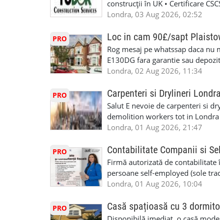
construcții în UK • Certificare C
specializate (căutăm multitraderi)
Londra, 03 Aug 2026, 02:52
Avantaje majore: construcții interi
interioare • Permis de conducere 
Loc in cam 90£/sapt Plaist
PRO
(reprezintă un avantaj important) S
Rog mesaj pe whatssap daca nu 
performanță • £200 – £250 pe zi •
E130DG fara garantie sau depozit 
posibilități reale de avansare • Tr
fiecare pat beneficiaza de dulap s
Londra, 02 Aug 2026, 11:34
perspective de dezvoltare pe term
in toata casa -masina de spalat -us
oră pauză de masă) • Posibilitate
saptaminal fara garantie sau avan
Carpenteri si Drylineri Londr
PRO
de 1/sapt) -tel- 07440366084
Salut E nevoie de carpenteri si dr
demolition workers tot in Londr
Londra, 01 Aug 2026, 21:47
Contabilitate Companii si Se
PRO
Firmă autorizată de contabilitate 
persoane self-employed (sole trade
închiriate (landlords) Serviciile 
Londra, 01 Aug 2026, 10:04
inclusiv verificare de identitate ✔
HMRC: PAYE / VAT / CIS ✔ Salariz
Casă spațioasă cu 3 dormito
PRO
Consultanță fiscală ✔ Declarații 
Disponibilă imediat, o casă modernă