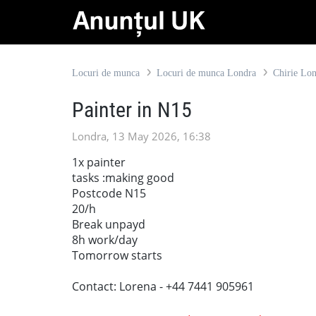
Locuri de munca
Locuri de munca Londra
Chirie Lo
Painter in N15
Londra, 13 May 2026, 16:38
1x painter
tasks :making good
Postcode N15
20/h
Break unpayd
8h work/day
Tomorrow starts
Contact: Lorena - +44 7441 905961