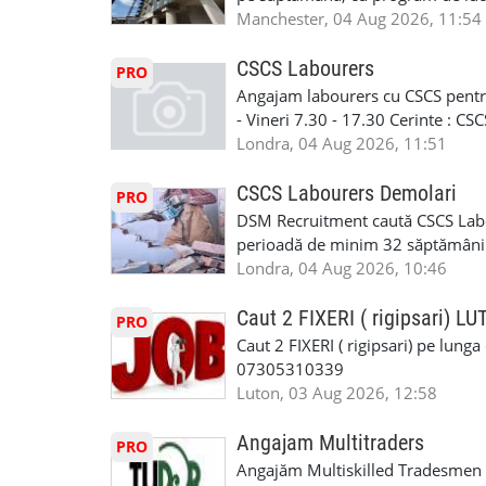
carora li se termina proiectul sa
in perioada urmatoare. Cerinte: exp
Manchester, 04 Aug 2026, 11:54
contactati doar daca sunteti inter
curtain walling, cladding sau mon
oferta pe care sa o folositi la neg
Tariful se discuta direct, in funct
CSCS Labourers
PRO
WhatsApp: +44 7467 838 881 Daca
discutie este simpla: cine esti, de 
Angajam labourers cu CSCS pentru
numele, experienta si data la care
Prioritate au oamenii din Manches
- Vineri 7.30 - 17.30 Cerinte : C
https://forms.gle/BswkNeJGjpuFT7
carora li se termina proiectul sa
Londra, 04 Aug 2026, 11:51
T&D GLAZING AND INSTALLATIO
contactati doar daca sunteti inter
oferta pe care sa o folositi la neg
CSCS Labourers Demolari
PRO
WhatsApp: +44 7467 838 881 Daca
DSM Recruitment caută CSCS Labou
numele, experienta si data la car
perioadă de minim 32 săptămâni . D
link-ul de jos. Sanatate si mult
oferă ore suplimentare și posibil
Londra, 04 Aug 2026, 10:46
INSTALLATION LIMITED
munca în Marea Britanie. Experie
informații, contactați-ne la: 📞
Caut 2 FIXERI ( rigipsari) L
PRO
Caut 2 FIXERI ( rigipsari) pe lung
07305310339
Luton, 03 Aug 2026, 12:58
Angajam Multitraders
PRO
Angajăm Multiskilled Tradesmen (