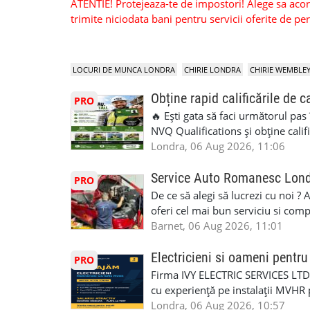
ATENTIE! Protejeaza-te de impostori! Alege sa acorzi
trimite niciodata bani pentru servicii oferite de 
LOCURI DE MUNCA LONDRA
CHIRIE LONDRA
CHIRIE WEMBLE
Obține rapid calificările de c
PRO
🔥 Ești gata să faci următorul pas
NVQ Qualifications și obține calif
Calificări recunoscute în UK ✅ Ev
Londra, 06 Aug 2026, 11:06
asistență în limba română ✅ Potriv
competențele 👷 Indiferent dacă luc
Service Auto Romanesc Lon
PRO
oficială, noi te ajutăm să alegi var
De ce să alegi să lucrezi cu noi ?
complicații. 💥 Suport real de la î
oferi cel mai bun serviciu si com
noi oportunități de muncă și de 
alegerea ideală: Personal califica
Barnet, 06 Aug 2026, 11:01
(WhatsApp) 📱 07846 715500 📍 
profesioniști cu experiență și cal
6RR 🚀 CSCS Colindale – GQA & NVQ 
Auto. Indiferent de situație, puteț
Electricieni si oameni pent
PRO
te astăzi. Construiește-ți viitorul 
repara in scurt timp si eficient o
Firma IVY ELECTRIC SERVICES LTD 
garaj auto care ofera orice tip de 
cu experiență pe instalații MVHR 
Lucram cu Toate Garantiile si Asi
obligatorii: 🔹 Full PPE (echipam
Londra, 06 Aug 2026, 10:57