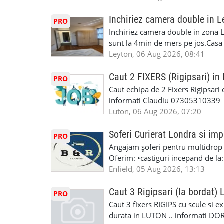
Dumneavoastră, suntem TVA Înreg
Experiență în domeniu Ce oferim: 
iTP/MOT Masini Mici si Vanuri Inal
lucru constant ✅ Echipă serioasă,
Inchiriez camera double in L
PRO
Accident Management, Preluam Ca
detalii și programare, trimiteți me
Inchiriez camera double in zona L
Masina la Schimb. ✅ Distributii 
sunt la 4min de mers pe jos.Casa e
Geometrie Profesionala Roti Las
incluse.Cautam o persoana sau un 
Leyton, 06 Aug 2026, 08:41
Explicatii. ✅ Suntem foarte buni 
informatii va rog sa ma contactat
Reparam orice tip de masina elect
seriozitate.Multumesc anticipat.
Caut 2 FIXERS (Rigipsari) i
PRO
Masina de Drum Lung. ✅ Schimbat
Caut echipa de 2 Fixers Rigipsari c
Detailing Auto Interior/Exterior
informati Claudiu 07305310339
WhatsApp Text https://wa.link/ca
Luton, 06 Aug 2026, 07:20
6HB www.mecaniciautolondra.u
#MecanicAutoLondra #GarajAuto
Soferi Curierat Londra si imp
PRO
#AtelierAutoLondra #MecaniciRo
Angajam șoferi pentru multidrop d
#RomanianGarageRepair #Roman
Oferim: •castiguri incepand de la
#RomanianMechanic #RomanianC
pentru cei platitori de VAT si £1
Enfield, 05 Aug 2026, 13:13
#MecaniciProfesionistiLondra #
cei platitori de VAT BONUS DE P
#mecaniciautouk #mecanicautomu
status obligatoriu •varsta minima
Caut 3 Rigipsari (la bordat)
#mecanicmoldoveanlondra #vops
PRO
compania aplica pentru dumneavoas
Caut 3 fixers RIGIPS cu scule si e
•oferim: - training platit (3 zile
durata in LUTON .. informati D