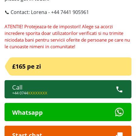
📞 Contact: Lorena - +44 7441 905961
ATENTIE! Protejeaza-te de impostori! Alege sa acorzi
incredere sporita doar utilizatorilor verificati si nu trimite
niciodata bani pentru servicii oferite de persoane pe care nu
le cunoaste nimeni in comunitate!
£165 pe zi
Call
+44 0744
XXXXXXXX
Whatsapp
Start chat