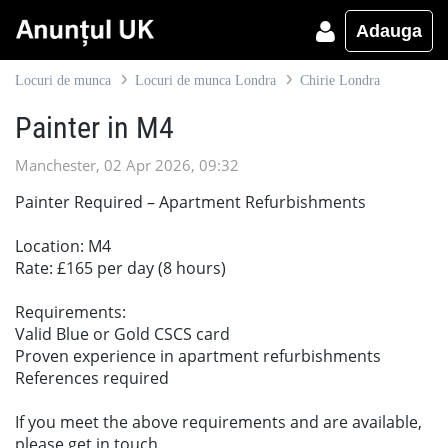
Adauga
Locuri de munca
Locuri de munca Londra
Chirie Londra
Painter in M4
Manchester, 02 Apr 2026, 09:32
Painter Required – Apartment Refurbishments
Location: M4
Rate: £165 per day (8 hours)
Requirements:
Valid Blue or Gold CSCS card
Proven experience in apartment refurbishments
References required
If you meet the above requirements and are available,
please get in touch.