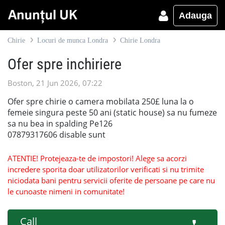
Adauga
Chirie
Locuri de munca Londra
Chirie Londra
Ofer spre inchiriere
Boston, 21 Jun 2026, 07:22
Ofer spre chirie o camera mobilata 250£ luna la o
femeie singura peste 50 ani (static house) sa nu fumeze
sa nu bea in spalding Pe126
07879317606 disable sunt
ATENTIE! Protejeaza-te de impostori! Alege sa acorzi
incredere sporita doar utilizatorilor verificati si nu trimite
niciodata bani pentru servicii oferite de persoane pe care nu
le cunoaste nimeni in comunitate!
Call