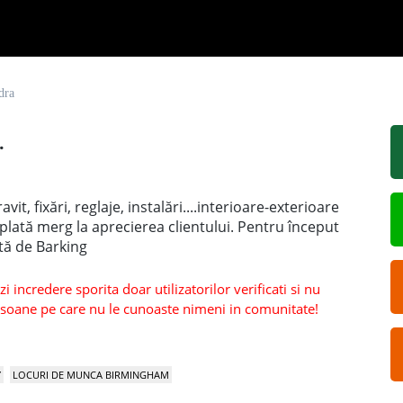
dra
.
it, fixări, reglaje, instalări....interioare-exterioare
plată merg la aprecierea clientului. Pentru început
tă de Barking
 incredere sporita doar utilizatorilor verificati si nu
persoane pe care nu le cunoaste nimeni in comunitate!
Y
LOCURI DE MUNCA BIRMINGHAM