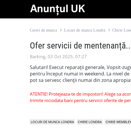
Cereri de munca
Locuri de munca Londra
Chirie Lon
Ofer servicii de mentenanță..
Barking, 03 Oct 2025, 07:27
Salutari! Execut reparații generale, Vopsit-zugrav
pentru început numai in weekend. La nivel de 
pot sa servesc clienții numai din zona apropia
ATENTIE! Protejeaza-te de impostori! Alege sa acorzi
trimite niciodata bani pentru servicii oferite de 
LOCURI DE MUNCA LONDRA
CHIRIE LONDRA
CHIRIE WEMBLE