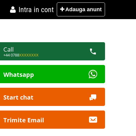
Intra in cont
Adauga
anunt
Call
+44 0788
XXXXXXXX
Whatsapp
Start chat
Trimite Email