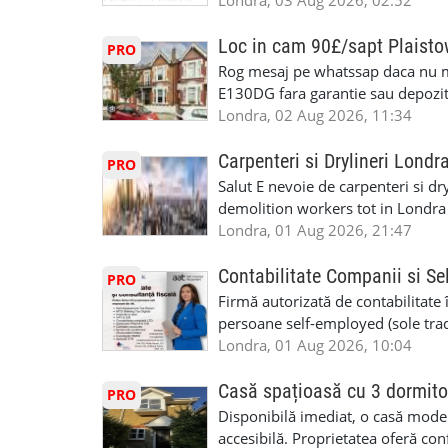
specializate (căutăm multitraderi)
Londra, 03 Aug 2026, 02:52
Avantaje majore: construcții interi
interioare • Permis de conducere 
Loc in cam 90£/sapt Plaist
PRO
(reprezintă un avantaj important) S
Rog mesaj pe whatssap daca nu 
performanță • £200 – £250 pe zi •
E130DG fara garantie sau depozit 
posibilități reale de avansare • Tr
fiecare pat beneficiaza de dulap s
Londra, 02 Aug 2026, 11:34
perspective de dezvoltare pe term
in toata casa -masina de spalat -us
oră pauză de masă) • Posibilitate
saptaminal fara garantie sau avan
Carpenteri si Drylineri Londr
PRO
de 1/sapt) -tel- 07440366084
Salut E nevoie de carpenteri si dr
demolition workers tot in Londr
Londra, 01 Aug 2026, 21:47
Contabilitate Companii si Se
PRO
Firmă autorizată de contabilitate 
persoane self-employed (sole trade
închiriate (landlords) Serviciile 
Londra, 01 Aug 2026, 10:04
inclusiv verificare de identitate ✔
HMRC: PAYE / VAT / CIS ✔ Salariz
Casă spațioasă cu 3 dormito
PRO
Consultanță fiscală ✔ Declarații 
Disponibilă imediat, o casă modernă
Corporation Tax ✔ Company Annu
accesibilă. Proprietatea oferă conf