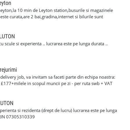
eyton
eyton,la 10 min de Leyton station,busurile si magazinele
ste curata,are 2 bai,gradina,internet si bilurile sunt
cuplu linistit,serios si muncitor. Pentru mai multe
i la nr. de telefon 07479777579 .Ofer si rog
n LUTON
u scule si experienta .. lucrarea este pe lunga durata ..
rejurimi
elivery job, va invitam sa faceti parte din echipa noastra:
: £177+milele in scopul muncii pe zi - per ruta swb + VAT
90+milele in scopul muncii pe zi per ruta lwb + VAT pentru
ERFORMANTA £10 PE ZI cerinte: •settlement/presettlement
 21 de ani •1 an experienta pe permis •cazier curat -
 LUTON
tra •posibilitatea sa treceti un test drog si alcool
xperienta si rezidenta (drept de lucru) lucrarea este pe lunga
-£117 pe zi) - contract de munca pe o perioada
ORIN 07305310339
e - van oferit de firma contra cost( in cazul in care nu
 curier, asigurarea bunurilor din masina./ service-ul