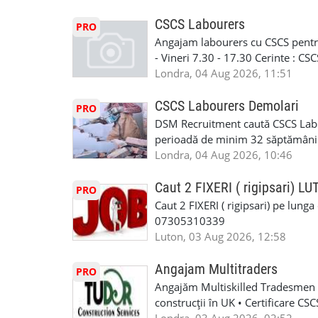
contactati doar daca sunteti inter
curtain walling, cladding sau mon
oferta pe care sa o folositi la neg
Tariful se discuta direct, in funct
CSCS Labourers
PRO
WhatsApp: +44 7467 838 881 Daca
discutie este simpla: cine esti, de 
Angajam labourers cu CSCS pentru
numele, experienta si data la care
Prioritate au oamenii din Manches
- Vineri 7.30 - 17.30 Cerinte : C
https://forms.gle/BswkNeJGjpuFT7
carora li se termina proiectul sa
Londra, 04 Aug 2026, 11:51
T&D GLAZING AND INSTALLATIO
contactati doar daca sunteti inter
oferta pe care sa o folositi la neg
CSCS Labourers Demolari
PRO
WhatsApp: +44 7467 838 881 Daca
DSM Recruitment caută CSCS Labou
numele, experienta si data la car
perioadă de minim 32 săptămâni . D
link-ul de jos. Sanatate si mult
oferă ore suplimentare și posibil
Londra, 04 Aug 2026, 10:46
INSTALLATION LIMITED
munca în Marea Britanie. Experie
informații, contactați-ne la: 📞
Caut 2 FIXERI ( rigipsari) L
PRO
Caut 2 FIXERI ( rigipsari) pe lung
07305310339
Luton, 03 Aug 2026, 12:58
Angajam Multitraders
PRO
Angajăm Multiskilled Tradesmen (
construcții în UK • Certificare C