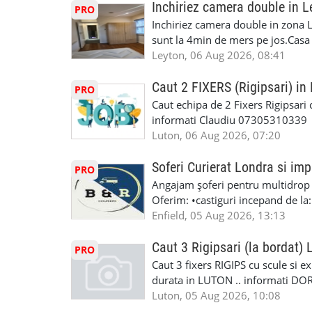
Inchiriez camera double in L
PRO
Inchiriez camera double in zona L
sunt la 4min de mers pe jos.Casa e
incluse.Cautam o persoana sau un 
Leyton, 06 Aug 2026, 08:41
informatii va rog sa ma contactat
seriozitate.Multumesc anticipat.
Caut 2 FIXERS (Rigipsari) i
PRO
Caut echipa de 2 Fixers Rigipsari c
informati Claudiu 07305310339
Luton, 06 Aug 2026, 07:20
Soferi Curierat Londra si imp
PRO
Angajam șoferi pentru multidrop d
Oferim: •castiguri incepand de la
pentru cei platitori de VAT si £1
Enfield, 05 Aug 2026, 13:13
cei platitori de VAT BONUS DE P
status obligatoriu •varsta minima
Caut 3 Rigipsari (la bordat)
PRO
compania aplica pentru dumneavoas
Caut 3 fixers RIGIPS cu scule si e
•oferim: - training platit (3 zile
durata in LUTON .. informati D
nedeterminata. -full time/ part-tim
Luton, 05 Aug 2026, 10:08
detineti van) include asigurare de