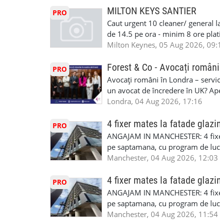
masinii). Acceptam cu permis UK 
MILTON KEYS SANTIER
PRO
Enfield - Weybridge - Romford - 
Caut urgent 10 cleaner/ general l
programari la interviu apelati cu
de 14.5 pe ora - minim 8 ore platit
la Amazon. Munca este usoara, gen
Milton Keynes, 05 Aug 2026, 09:
CSCS, Share Code - NECESARE UT
SAPTAMANALA Contact: +44 7308 
Forest & Co - Avocați români
PRO
interesati
Avocați români în Londra – servici
un avocat de încredere în UK? Ap
Solicitors, indiferent că ai nevoi
Londra, 04 Aug 2026, 17:16
pentru persoane fizice: • Drept pen
familiei (divorț, custodie, partaj) 
4 fixer mates la fatade glazi
PRO
Servicii pentru companii: • Drept
ANGAJAM IN MANCHESTER: 4 fixe
• Imigrație pentru afaceri și sponso
pe saptamana, cu program de lucru
soluționarea disputelor 💡 De ce 
in perioada urmatoare. Cerinte: exp
Manchester, 04 Aug 2026, 12:03
✔ Comunicare clară și suport în 
curtain walling, cladding sau mon
standard ✔ Confidențialitate tot
Tariful se discuta direct, in funct
4 fixer mates la fatade glazi
PRO
790 689 Email: enquiries@fcos.co
discutie este simpla: cine esti, de 
ANGAJAM IN MANCHESTER: 4 fixe
www.fcos.co.uk 👉 Programează o c
Prioritate au oamenii din Manches
pe saptamana, cu program de lucru
carora li se termina proiectul sa
in perioada urmatoare. Cerinte: exp
Manchester, 04 Aug 2026, 11:54