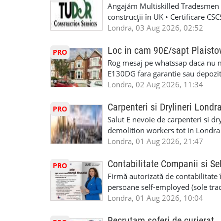
Angajăm Multiskilled Tradesmen (
construcții în UK • Certificare C
specializate (căutăm multitraderi)
Londra, 03 Aug 2026, 02:52
Avantaje majore: construcții interi
interioare • Permis de conducere 
Loc in cam 90£/sapt Plaist
PRO
(reprezintă un avantaj important) S
Rog mesaj pe whatssap daca nu 
performanță • £200 – £250 pe zi •
E130DG fara garantie sau depozit 
posibilități reale de avansare • Tr
fiecare pat beneficiaza de dulap s
Londra, 02 Aug 2026, 11:34
perspective de dezvoltare pe term
in toata casa -masina de spalat -us
oră pauză de masă) • Posibilitate
saptaminal fara garantie sau avan
Carpenteri si Drylineri Londr
PRO
de 1/sapt) -tel- 07440366084
Salut E nevoie de carpenteri si dr
demolition workers tot in Londr
Londra, 01 Aug 2026, 21:47
Contabilitate Companii si Se
PRO
Firmă autorizată de contabilitate 
persoane self-employed (sole trade
închiriate (landlords) Serviciile 
Londra, 01 Aug 2026, 10:04
inclusiv verificare de identitate ✔
HMRC: PAYE / VAT / CIS ✔ Salariz
Recrutam șoferi de curierat