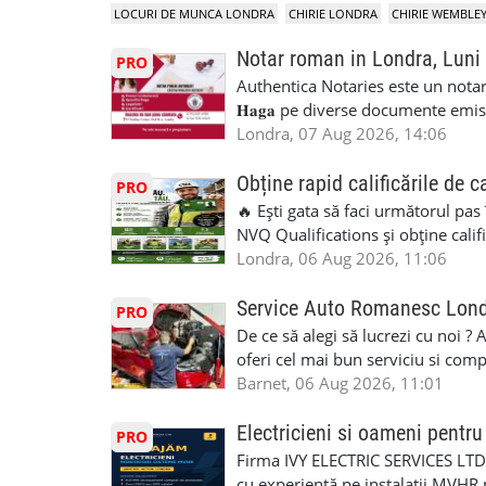
LOCURI DE MUNCA LONDRA
CHIRIE LONDRA
CHIRIE WEMBLE
Notar roman in Londra, Luni
PRO
Authentica Notaries este un notariat 
𝐇𝐚𝐠𝐚 pe diverse documente emis
căsătorie) ♦ 𝐩𝐫𝐨𝐜𝐮𝐫𝐢 ♦ 𝐝𝐞𝐜𝐥𝐚𝐫𝐚
Londra, 07 Aug 2026, 14:06
pentru minor, luare in spațiu, etc) ♦ 𝐥𝐞𝐠𝐚
împrumut în România) ♦ 𝐭𝐫𝐚𝐝𝐮𝐜𝐞𝐫𝐢 𝐥𝐞𝐠𝐚𝐥𝐢
Obține rapid calificările de c
PRO
judiciar din România ♦Certificat 
🔥 Ești gata să faci următorul pas
Identificari (ex.ID1) Legal, fără 
NVQ Qualifications și obține calif
sâmbăta 🕒 Program: • Luni - Vine
Calificări recunoscute în UK ✅ Ev
Londra, 06 Aug 2026, 11:06
Avenue, HA8 0LA, lângă stația de
asistență în limba română ✅ Potriv
Telefon/WhatsApp: 0792 831 698
competențele 👷 Indiferent dacă luc
Service Auto Romanesc Lon
PRO
#servicii_notariale_in_limba_rom
oficială, noi te ajutăm să alegi var
De ce să alegi să lucrezi cu noi ?
#declaratiidecalatorie #serviciin
complicații. 💥 Suport real de la î
oferi cel mai bun serviciu si com
noi oportunități de muncă și de 
alegerea ideală: Personal califica
Barnet, 06 Aug 2026, 11:01
(WhatsApp) 📱 07846 715500 📍 
profesioniști cu experiență și cal
6RR 🚀 CSCS Colindale – GQA & NVQ 
Auto. Indiferent de situație, puteț
Electricieni si oameni pent
PRO
te astăzi. Construiește-ți viitorul 
repara in scurt timp si eficient o
Firma IVY ELECTRIC SERVICES LTD 
garaj auto care ofera orice tip de 
cu experiență pe instalații MVHR 