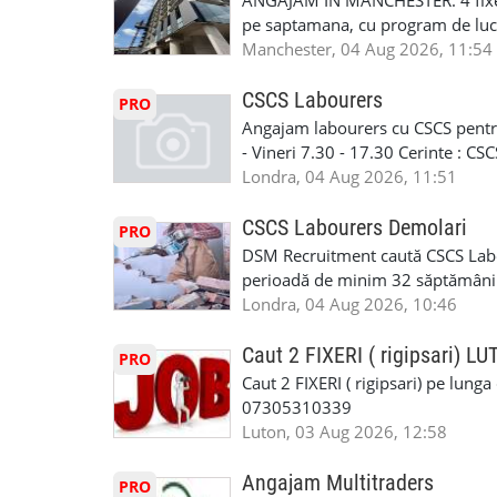
ANGAJAM IN MANCHESTER: 4 fixe
www.fcos.co.uk 👉 Programează o c
Prioritate au oamenii din Manches
pe saptamana, cu program de lucru
carora li se termina proiectul sa
in perioada urmatoare. Cerinte: exp
Manchester, 04 Aug 2026, 11:54
contactati doar daca sunteti inter
curtain walling, cladding sau mon
oferta pe care sa o folositi la neg
Tariful se discuta direct, in funct
CSCS Labourers
PRO
WhatsApp: +44 7467 838 881 Daca
discutie este simpla: cine esti, de 
Angajam labourers cu CSCS pentru
numele, experienta si data la care
Prioritate au oamenii din Manches
- Vineri 7.30 - 17.30 Cerinte : C
https://forms.gle/BswkNeJGjpuFT7
carora li se termina proiectul sa
Londra, 04 Aug 2026, 11:51
T&D GLAZING AND INSTALLATIO
contactati doar daca sunteti inter
oferta pe care sa o folositi la neg
CSCS Labourers Demolari
PRO
WhatsApp: +44 7467 838 881 Daca
DSM Recruitment caută CSCS Labou
numele, experienta si data la car
perioadă de minim 32 săptămâni . D
link-ul de jos. Sanatate si mult
oferă ore suplimentare și posibil
Londra, 04 Aug 2026, 10:46
INSTALLATION LIMITED
munca în Marea Britanie. Experie
informații, contactați-ne la: 📞
Caut 2 FIXERI ( rigipsari) L
PRO
Caut 2 FIXERI ( rigipsari) pe lung
07305310339
Luton, 03 Aug 2026, 12:58
Angajam Multitraders
PRO