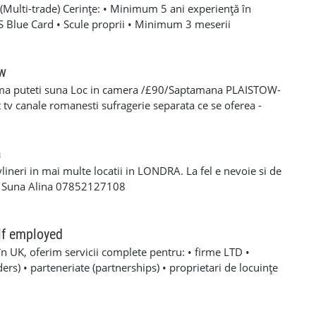
Multi-trade) Cerințe: • Minimum 5 ani experiență în
SCS Blue Card • Scule proprii • Minimum 3 meserii
 – experiență solidă în mai multe domenii din construcții •
oare, roofing, tiling, carpentry, finisaje și decorațiuni
categoria B valabil • Mijloc de transport propriu
ow
e oferă: • Salariu atractiv, în funcție de experiență și
ma puteti suna Loc in camera /£90/Saptamana PLAISTOW-
 Diurnă / plată transport • Suport tehnic continuu și
tv canale romanesti sufragerie separata ce se oferea -
aininguri și cursuri de calificare • Mediu de lucru stabil cu
eparat -fiecare camera beneficiaza de frigider separat -wi-fi
en lung Program de lucru: • Luni – Vineri: 08:00 – 17:00 (1
cator -toate cheltuielile casei sunt incluse in pretul
 de lucru suplimentar în weekend (opțional)
s/plata saptaminala , (nu se face cazare/plateste mai putin
a
ylineri in mai multe locatii in LONDRA. La fel e nevoie si de
a Suna Alina 07852127108
lf employed
în UK, oferim servicii complete pentru: • firme LTD •
rs) • parteneriate (partnerships) • proprietari de locuințe
noastre includ: ✔ Making Tax Digital ✔ Deschidere firmă LTD,
 Înregistrare Self-Employed (aplicare UTR) ✔ Înregistrări la
are (Payroll) ✔ Contabilitate primară (Bookkeeping) ✔