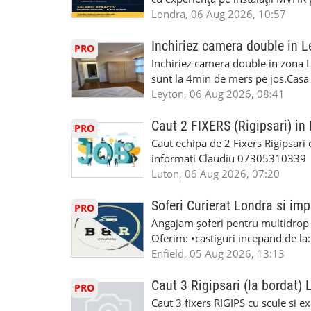
Lucram cu Toate Garantiile si Asi
obligatorii: 🔹 Full PPE (echipam
Londra, 06 Aug 2026, 10:57
Dumneavoastră, suntem TVA Înreg
Experiență în domeniu Ce oferim: 
iTP/MOT Masini Mici si Vanuri Inal
lucru constant ✅ Echipă serioasă,
Inchiriez camera double in L
PRO
Accident Management, Preluam Ca
detalii și programare, trimiteți me
Inchiriez camera double in zona L
Masina la Schimb. ✅ Distributii 
sunt la 4min de mers pe jos.Casa e
Geometrie Profesionala Roti Las
incluse.Cautam o persoana sau un 
Leyton, 06 Aug 2026, 08:41
Explicatii. ✅ Suntem foarte buni 
informatii va rog sa ma contactat
Reparam orice tip de masina elect
seriozitate.Multumesc anticipat.
Caut 2 FIXERS (Rigipsari) i
PRO
Masina de Drum Lung. ✅ Schimbat
Caut echipa de 2 Fixers Rigipsari c
Detailing Auto Interior/Exterior
informati Claudiu 07305310339
WhatsApp Text https://wa.link/ca
Luton, 06 Aug 2026, 07:20
6HB www.mecaniciautolondra.u
#MecanicAutoLondra #GarajAuto
Soferi Curierat Londra si imp
PRO
#AtelierAutoLondra #MecaniciRo
Angajam șoferi pentru multidrop d
#RomanianGarageRepair #Roman
Oferim: •castiguri incepand de la
#RomanianMechanic #RomanianC
pentru cei platitori de VAT si £1
Enfield, 05 Aug 2026, 13:13
#MecaniciProfesionistiLondra #
cei platitori de VAT BONUS DE P
#mecaniciautouk #mecanicautomu
status obligatoriu •varsta minima
Caut 3 Rigipsari (la bordat)
#mecanicmoldoveanlondra #vops
PRO
compania aplica pentru dumneavoas
Caut 3 fixers RIGIPS cu scule si e