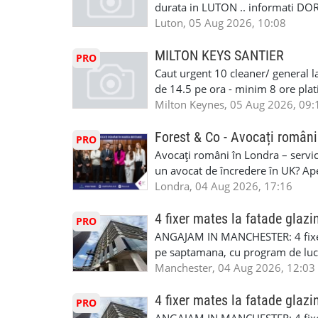
•oferim: - training platit (3 zile
durata in LUTON .. informati D
nedeterminata. -full time/ part-tim
Luton, 05 Aug 2026, 10:08
detineti van) include asigurare de
masinii). Acceptam cu permis UK 
MILTON KEYS SANTIER
PRO
Enfield - Weybridge - Romford - 
Caut urgent 10 cleaner/ general l
programari la interviu apelati cu
de 14.5 pe ora - minim 8 ore platit
la Amazon. Munca este usoara, gen
Milton Keynes, 05 Aug 2026, 09:
CSCS, Share Code - NECESARE UT
SAPTAMANALA Contact: +44 7308 
Forest & Co - Avocați români
PRO
interesati
Avocați români în Londra – servici
un avocat de încredere în UK? Ap
Solicitors, indiferent că ai nevoi
Londra, 04 Aug 2026, 17:16
pentru persoane fizice: • Drept pen
familiei (divorț, custodie, partaj) 
4 fixer mates la fatade glazi
PRO
Servicii pentru companii: • Drept
ANGAJAM IN MANCHESTER: 4 fixe
• Imigrație pentru afaceri și sponso
pe saptamana, cu program de lucru
soluționarea disputelor 💡 De ce 
in perioada urmatoare. Cerinte: exp
Manchester, 04 Aug 2026, 12:03
✔ Comunicare clară și suport în 
curtain walling, cladding sau mon
standard ✔ Confidențialitate tot
Tariful se discuta direct, in funct
4 fixer mates la fatade glazi
PRO
790 689 Email: enquiries@fcos.co
discutie este simpla: cine esti, de 