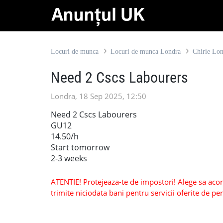
Locuri de munca
Locuri de munca Londra
Chirie Lo
Need 2 Cscs Labourers
Londra, 18 Sep 2025, 12:50
Need 2 Cscs Labourers
GU12
14.50/h
Start tomorrow
2-3 weeks
ATENTIE! Protejeaza-te de impostori! Alege sa acorzi
trimite niciodata bani pentru servicii oferite de 