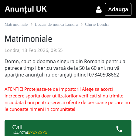
Adauga
Matrimoniale
Locuri de munca Londra
Chirie Londra
Matrimoniale
Londra, 13 Feb 2026, 09:55
Domn, caut o doamna singura din Romania pentru a
petrece timp liber,cu varsă de la 50 la 60 ani, nu vă
aparține anunțul nu deranjați pitinel 07340508662
ATENTIE! Protejeaza-te de impostori! Alege sa acorzi
incredere sporita doar utilizatorilor verificati si nu trimite
niciodata bani pentru servicii oferite de persoane pe care nu
le cunoaste nimeni in comunitate!
Call
+44 0734
XXXXXXXX