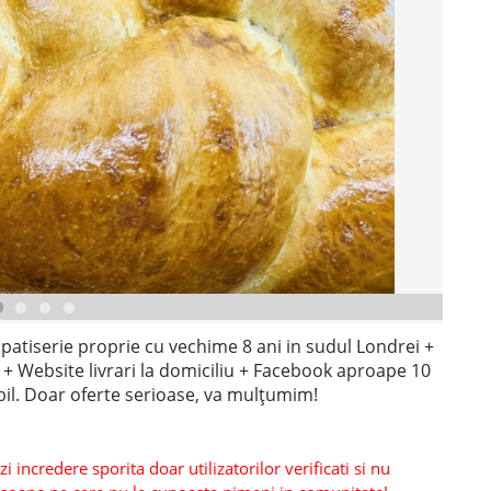
patiserie proprie cu vechime 8 ani in sudul Londrei +
e + Website livrari la domiciliu + Facebook aproape 10
bil. Doar oferte serioase, va mulțumim!
 incredere sporita doar utilizatorilor verificati si nu