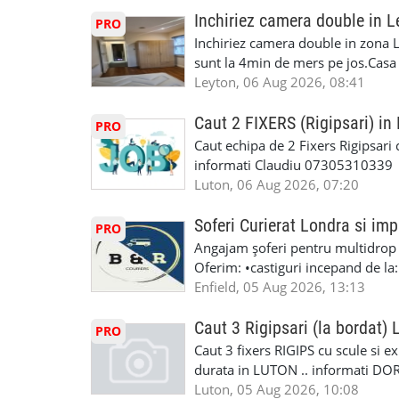
iTP/MOT Masini Mici si Vanuri Inal
lucru constant ✅ Echipă serioasă,
Inchiriez camera double in L
PRO
Accident Management, Preluam Ca
detalii și programare, trimiteți me
Inchiriez camera double in zona L
Masina la Schimb. ✅ Distributii 
sunt la 4min de mers pe jos.Casa e
Geometrie Profesionala Roti Las
incluse.Cautam o persoana sau un 
Leyton, 06 Aug 2026, 08:41
Explicatii. ✅ Suntem foarte buni 
informatii va rog sa ma contactat
Reparam orice tip de masina elect
seriozitate.Multumesc anticipat.
Caut 2 FIXERS (Rigipsari) i
PRO
Masina de Drum Lung. ✅ Schimbat
Caut echipa de 2 Fixers Rigipsari c
Detailing Auto Interior/Exterior
informati Claudiu 07305310339
WhatsApp Text https://wa.link/ca
Luton, 06 Aug 2026, 07:20
6HB www.mecaniciautolondra.u
#MecanicAutoLondra #GarajAuto
Soferi Curierat Londra si imp
PRO
#AtelierAutoLondra #MecaniciRo
Angajam șoferi pentru multidrop d
#RomanianGarageRepair #Roman
Oferim: •castiguri incepand de la
#RomanianMechanic #RomanianC
pentru cei platitori de VAT si £1
Enfield, 05 Aug 2026, 13:13
#MecaniciProfesionistiLondra #
cei platitori de VAT BONUS DE P
#mecaniciautouk #mecanicautomu
status obligatoriu •varsta minima
Caut 3 Rigipsari (la bordat)
#mecanicmoldoveanlondra #vops
PRO
compania aplica pentru dumneavoas
Caut 3 fixers RIGIPS cu scule si e
•oferim: - training platit (3 zile
durata in LUTON .. informati D
nedeterminata. -full time/ part-tim
Luton, 05 Aug 2026, 10:08