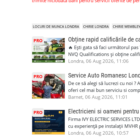
trimite niciodata bani pentru servicii oferite de 
LOCURI DE MUNCA LONDRA
CHIRIE LONDRA
CHIRIE WEMBLE
Obține rapid calificările de c
PRO
🔥 Ești gata să faci următorul pas
NVQ Qualifications și obține calif
Calificări recunoscute în UK ✅ Ev
Londra, 06 Aug 2026, 11:06
asistență în limba română ✅ Potriv
competențele 👷 Indiferent dacă luc
Service Auto Romanesc Lon
PRO
oficială, noi te ajutăm să alegi var
De ce să alegi să lucrezi cu noi ?
complicații. 💥 Suport real de la î
oferi cel mai bun serviciu si com
noi oportunități de muncă și de 
alegerea ideală: Personal califica
Barnet, 06 Aug 2026, 11:01
(WhatsApp) 📱 07846 715500 📍 
profesioniști cu experiență și cal
6RR 🚀 CSCS Colindale – GQA & NVQ 
Auto. Indiferent de situație, puteț
Electricieni si oameni pent
PRO
te astăzi. Construiește-ți viitorul 
repara in scurt timp si eficient o
Firma IVY ELECTRIC SERVICES LTD 
garaj auto care ofera orice tip de 
cu experiență pe instalații MVHR 
Lucram cu Toate Garantiile si Asi
obligatorii: 🔹 Full PPE (echipam
Londra, 06 Aug 2026, 10:57
Dumneavoastră, suntem TVA Înreg
Experiență în domeniu Ce oferim: 