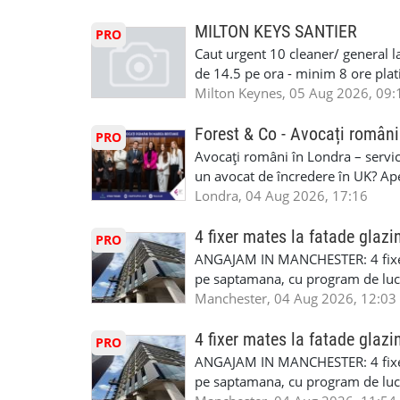
detineti van) include asigurare de
masinii). Acceptam cu permis UK 
MILTON KEYS SANTIER
PRO
Enfield - Weybridge - Romford - 
Caut urgent 10 cleaner/ general l
programari la interviu apelati cu
de 14.5 pe ora - minim 8 ore platit
la Amazon. Munca este usoara, gen
Milton Keynes, 05 Aug 2026, 09:
CSCS, Share Code - NECESARE UT
SAPTAMANALA Contact: +44 7308 
Forest & Co - Avocați români
PRO
interesati
Avocați români în Londra – servici
un avocat de încredere în UK? Ap
Solicitors, indiferent că ai nevoi
Londra, 04 Aug 2026, 17:16
pentru persoane fizice: • Drept pen
familiei (divorț, custodie, partaj) 
4 fixer mates la fatade glazi
PRO
Servicii pentru companii: • Drept
ANGAJAM IN MANCHESTER: 4 fixe
• Imigrație pentru afaceri și sponso
pe saptamana, cu program de lucru
soluționarea disputelor 💡 De ce 
in perioada urmatoare. Cerinte: exp
Manchester, 04 Aug 2026, 12:03
✔ Comunicare clară și suport în 
curtain walling, cladding sau mon
standard ✔ Confidențialitate tot
Tariful se discuta direct, in funct
4 fixer mates la fatade glazi
PRO
790 689 Email: enquiries@fcos.co
discutie este simpla: cine esti, de 
ANGAJAM IN MANCHESTER: 4 fixe
www.fcos.co.uk 👉 Programează o c
Prioritate au oamenii din Manches
pe saptamana, cu program de lucru
carora li se termina proiectul sa