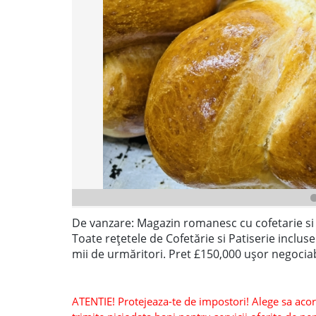
De vanzare: Magazin romanesc cu cofetarie si 
Toate rețetele de Cofetărie si Patiserie inclus
mii de urmăritori. Pret £150,000 ușor negocia
ATENTIE! Protejeaza-te de impostori! Alege sa acorzi