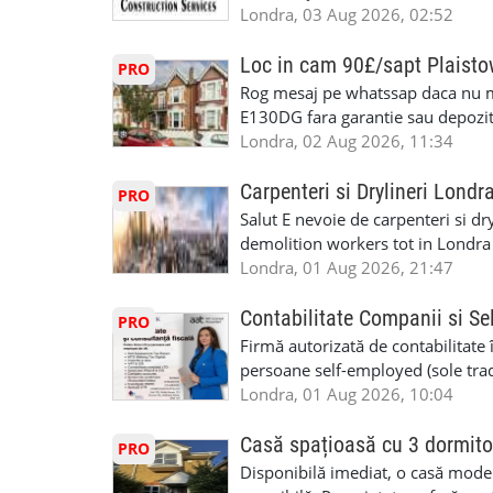
specializate (căutăm multitraderi)
Londra, 03 Aug 2026, 02:52
Avantaje majore: construcții interi
interioare • Permis de conducere 
Loc in cam 90£/sapt Plaist
PRO
(reprezintă un avantaj important) S
Rog mesaj pe whatssap daca nu 
performanță • £200 – £250 pe zi •
E130DG fara garantie sau depozit 
posibilități reale de avansare • Tr
fiecare pat beneficiaza de dulap s
Londra, 02 Aug 2026, 11:34
perspective de dezvoltare pe term
in toata casa -masina de spalat -us
oră pauză de masă) • Posibilitate
saptaminal fara garantie sau avan
Carpenteri si Drylineri Londr
PRO
de 1/sapt) -tel- 07440366084
Salut E nevoie de carpenteri si dr
demolition workers tot in Londr
Londra, 01 Aug 2026, 21:47
Contabilitate Companii si Se
PRO
Firmă autorizată de contabilitate 
persoane self-employed (sole trade
închiriate (landlords) Serviciile 
Londra, 01 Aug 2026, 10:04
inclusiv verificare de identitate ✔
HMRC: PAYE / VAT / CIS ✔ Salariz
Casă spațioasă cu 3 dormito
PRO
Consultanță fiscală ✔ Declarații 
Disponibilă imediat, o casă modernă
Corporation Tax ✔ Company Annu