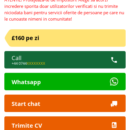
incredere sporita doar utilizatorilor verificati si nu trimite
niciodata bani pentru servicii oferite de persoane pe care nu
le cunoaste nimeni in comunitate!
£160 pe zi
Call
+44 0744
XXXXXXXX
Whatsapp
Start chat
Trimite CV