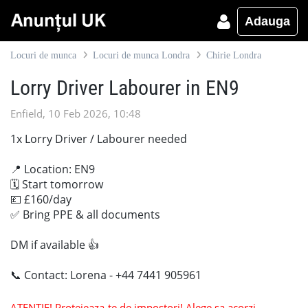
Adauga
Locuri de munca
Locuri de munca Londra
Chirie Londra
Lorry Driver Labourer in EN9
Enfield, 10 Feb 2026, 10:48
1x Lorry Driver / Labourer needed
📍 Location: EN9
🗓 Start tomorrow
💷 £160/day
✅ Bring PPE & all documents
DM if available 👍
📞 Contact: Lorena - +44 7441 905961
ATENTIE! Protejeaza-te de impostori! Alege sa acorzi