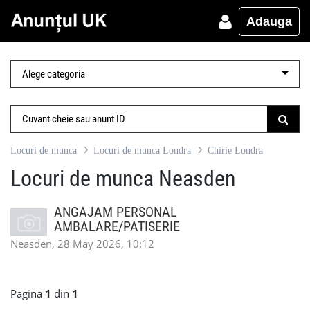
Adauga
Locuri de munca
Locuri de munca Londra
Chirie Londra
Locuri de munca Neasden
ANGAJAM PERSONAL
AMBALARE/PATISERIE
Neasden, 28 May 2026, 10:12
Pagina
1
din
1