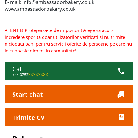
E- mail: info@ambassadorbakery.co.uk
www.ambassadorbakery.co.uk
ATENTIE! Protejeaza-te de impostori! Alege sa acorzi
incredere sporita doar utilizatorilor verificati si nu trimite
niciodata bani pentru servicii oferite de persoane pe care nu
le cunoaste nimeni in comunitate!
Call
+44 0753
XXXXXXXX
Start chat
Trimite CV