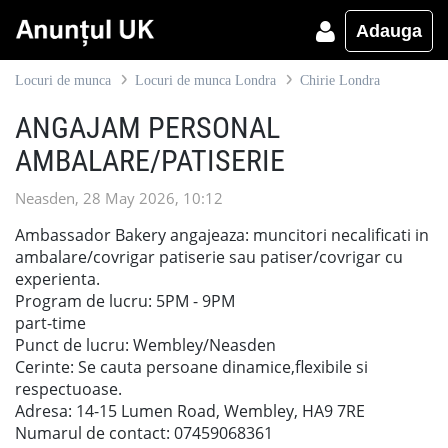
Adauga
Locuri de munca
Locuri de munca Londra
Chirie Londra
ANGAJAM PERSONAL
AMBALARE/PATISERIE
Neasden, 28 May 2026, 10:12
Ambassador Bakery angajeaza: muncitori necalificati in
ambalare/covrigar patiserie sau patiser/covrigar cu
experienta.
Program de lucru: 5PM - 9PM
part-time
Punct de lucru: Wembley/Neasden
Cerinte: Se cauta persoane dinamice,flexibile si
respectuoase.
Adresa: 14-15 Lumen Road, Wembley, HA9 7RE
Numarul de contact: 07459068361