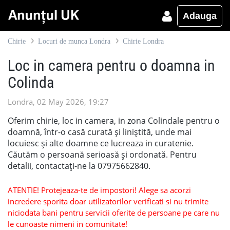
Adauga
Chirie
Locuri de munca Londra
Chirie Londra
Loc in camera pentru o doamna in
Colinda
Londra, 02 May 2026, 19:27
Oferim chirie, loc in camera, in zona Colindale pentru o
doamnă, într-o casă curată și liniștită, unde mai
locuiesc și alte doamne ce lucreaza in curatenie.
Căutăm o persoană serioasă și ordonată. Pentru
detalii, contactați-ne la 07975662840.
ATENTIE! Protejeaza-te de impostori! Alege sa acorzi
incredere sporita doar utilizatorilor verificati si nu trimite
niciodata bani pentru servicii oferite de persoane pe care nu
le cunoaste nimeni in comunitate!