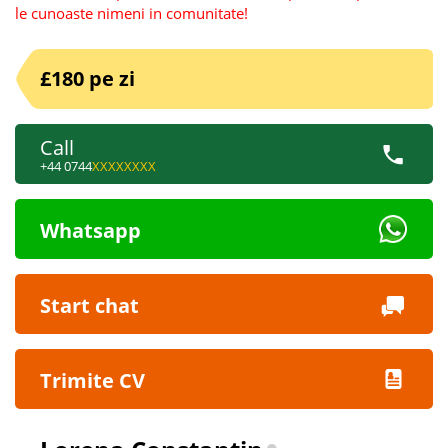
le cunoaste nimeni in comunitate!
£180 pe zi
Call
+44 0744
XXXXXXXX
Whatsapp
Start chat
Trimite CV