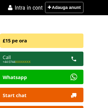
Intra in cont
Adauga
anunt
£15 pe ora
Call
+44 0744
XXXXXXXX
Whatsapp
Start chat