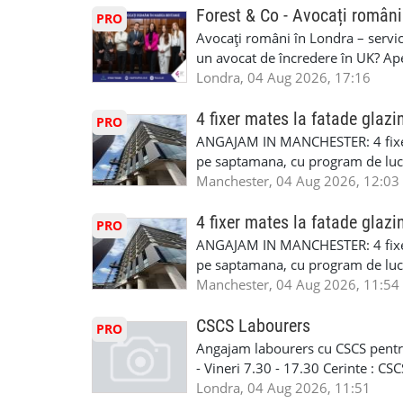
SAPTAMANALA Contact: +44 7308 
Forest & Co - Avocați români
PRO
interesati
Avocați români în Londra – servici
un avocat de încredere în UK? Ap
Solicitors, indiferent că ai nevoi
Londra, 04 Aug 2026, 17:16
pentru persoane fizice: • Drept pen
familiei (divorț, custodie, partaj) 
4 fixer mates la fatade glazi
PRO
Servicii pentru companii: • Drept
ANGAJAM IN MANCHESTER: 4 fixe
• Imigrație pentru afaceri și sponso
pe saptamana, cu program de lucru
soluționarea disputelor 💡 De ce 
in perioada urmatoare. Cerinte: exp
Manchester, 04 Aug 2026, 12:03
✔ Comunicare clară și suport în 
curtain walling, cladding sau mon
standard ✔ Confidențialitate tot
Tariful se discuta direct, in funct
4 fixer mates la fatade glazi
PRO
790 689 Email: enquiries@fcos.co
discutie este simpla: cine esti, de 
ANGAJAM IN MANCHESTER: 4 fixe
www.fcos.co.uk 👉 Programează o c
Prioritate au oamenii din Manches
pe saptamana, cu program de lucru
carora li se termina proiectul sa
in perioada urmatoare. Cerinte: exp
Manchester, 04 Aug 2026, 11:54
contactati doar daca sunteti inter
curtain walling, cladding sau mon
oferta pe care sa o folositi la neg
Tariful se discuta direct, in funct
CSCS Labourers
PRO
WhatsApp: +44 7467 838 881 Daca
discutie este simpla: cine esti, de 
Angajam labourers cu CSCS pentru
numele, experienta si data la care
Prioritate au oamenii din Manches
- Vineri 7.30 - 17.30 Cerinte : C
https://forms.gle/BswkNeJGjpuFT7
carora li se termina proiectul sa
Londra, 04 Aug 2026, 11:51
T&D GLAZING AND INSTALLATIO