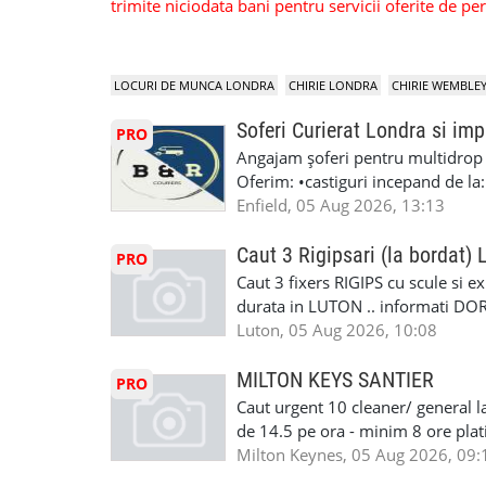
trimite niciodata bani pentru servicii oferite de 
LOCURI DE MUNCA LONDRA
CHIRIE LONDRA
CHIRIE WEMBLE
Soferi Curierat Londra si imp
PRO
Angajam șoferi pentru multidrop d
Oferim: •castiguri incepand de la
pentru cei platitori de VAT si £1
Enfield, 05 Aug 2026, 13:13
cei platitori de VAT BONUS DE P
status obligatoriu •varsta minima
Caut 3 Rigipsari (la bordat)
PRO
compania aplica pentru dumneavoas
Caut 3 fixers RIGIPS cu scule si e
•oferim: - training platit (3 zile
durata in LUTON .. informati D
nedeterminata. -full time/ part-tim
Luton, 05 Aug 2026, 10:08
detineti van) include asigurare de
masinii). Acceptam cu permis UK 
MILTON KEYS SANTIER
PRO
Enfield - Weybridge - Romford - 
Caut urgent 10 cleaner/ general l
programari la interviu apelati cu
de 14.5 pe ora - minim 8 ore platit
la Amazon. Munca este usoara, gen
Milton Keynes, 05 Aug 2026, 09:
CSCS, Share Code - NECESARE UT