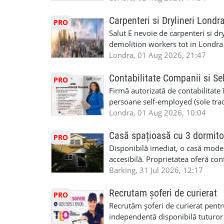
perspective de dezvoltare pe term
in toata casa -masina de spalat -us
oră pauză de masă) • Posibilitate
saptaminal fara garantie sau avan
Carpenteri si Drylineri Londr
PRO
de 1/sapt) -tel- 07440366084
Salut E nevoie de carpenteri si dr
demolition workers tot in Londr
Londra, 01 Aug 2026, 21:47
Contabilitate Companii si Se
PRO
Firmă autorizată de contabilitate 
persoane self-employed (sole trade
închiriate (landlords) Serviciile 
Londra, 01 Aug 2026, 10:04
inclusiv verificare de identitate ✔
HMRC: PAYE / VAT / CIS ✔ Salariz
Casă spațioasă cu 3 dormito
PRO
Consultanță fiscală ✔ Declarații 
Disponibilă imediat, o casă modernă
Corporation Tax ✔ Company Annu
accesibilă. Proprietatea oferă conf
planuri ✔ Cash-flow și previziuni
sau pentru persoane care caută un
Barking, 31 Jul 2026, 12:17
Scrisori de la contabil (Accountan
luminoase 3 băi Living mare și ae
serviciile noastre? ✔ Suntem cont
disponibilă Locuință recent renov
Recrutam șoferi de curierat
PRO
ca tax agents ✔ Suntem înregistr
facilități locale Condiții: preferam
Recrutăm șoferi de curierat pentr
Service Provider), astfel putem e
Disponibilă imediat Contract mini
independentă disponibilă tuturor
Deținem asigurare profesională ✔ 