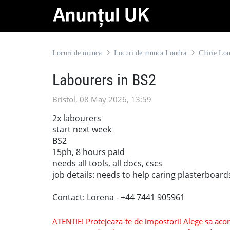
Locuri de munca
Locuri de munca Londra
Chirie Lo
Labourers in BS2
Bristol, 08 May 2026, 13:59
2x labourers
start next week
BS2
15ph, 8 hours paid
needs all tools, all docs, cscs
job details: needs to help caring plasterboard
Contact: Lorena - +44 7441 905961
ATENTIE! Protejeaza-te de impostori! Alege sa acorzi