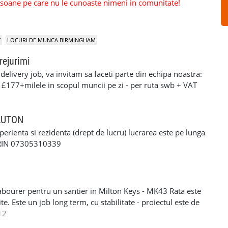
persoane pe care nu le cunoaste nimeni in comunitate!
Y
LOCURI DE MUNCA BIRMINGHAM
rejurimi
elivery job, va invitam sa faceti parte din echipa noastra:
: £177+milele in scopul muncii pe zi - per ruta swb + VAT
90+milele in scopul muncii pe zi per ruta lwb + VAT pentru
ERFORMANTA £10 PE ZI cerinte: •settlement/presettlement
 21 de ani •1 an experienta pe permis •cazier curat -
 LUTON
tra •posibilitatea sa treceti un test drog si alcool
xperienta si rezidenta (drept de lucru) lucrarea este pe lunga
-£117 pe zi) - contract de munca pe o perioada
ORIN 07305310339
e - van oferit de firma contra cost( in cazul in care nu
 curier, asigurarea bunurilor din masina./ service-ul
si permis RO. Recrutam pentru urmatoarele locatii: -
Luton - Harlow - Northampton Pentru mai multe detalii si
abourer pentru un santier in Milton Keys - MK43 Rata este
 incredere la noi - 07494685033
e. Este un job long term, cu stabilitate - proiectul este de
eral labourer si cleaning. Acceptam si femei si barbati
12
R/NINO - Se lucreaza SELF EMPLOYER - PLATA