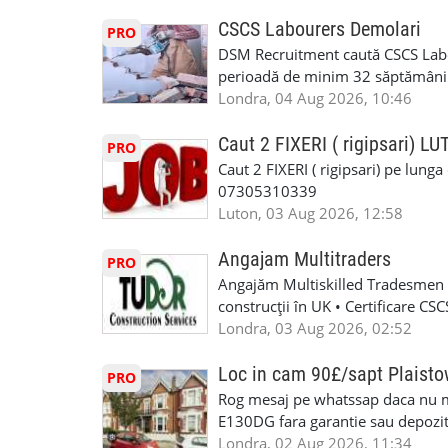
contactati doar daca sunteti inter
oferta pe care sa o folositi la neg
CSCS Labourers Demolari
PRO
WhatsApp: +44 7467 838 881 Daca
DSM Recruitment caută CSCS Labou
numele, experienta si data la car
perioadă de minim 32 săptămâni . D
link-ul de jos. Sanatate si mult
oferă ore suplimentare și posibil
Londra, 04 Aug 2026, 10:46
INSTALLATION LIMITED
munca în Marea Britanie. Experie
informații, contactați-ne la: 📞
Caut 2 FIXERI ( rigipsari) L
PRO
Caut 2 FIXERI ( rigipsari) pe lung
07305310339
Luton, 03 Aug 2026, 12:58
Angajam Multitraders
PRO
Angajăm Multiskilled Tradesmen (
construcții în UK • Certificare C
specializate (căutăm multitraderi)
Londra, 03 Aug 2026, 02:52
Avantaje majore: construcții interi
interioare • Permis de conducere 
Loc in cam 90£/sapt Plaist
PRO
(reprezintă un avantaj important) S
Rog mesaj pe whatssap daca nu 
performanță • £200 – £250 pe zi •
E130DG fara garantie sau depozit 
posibilități reale de avansare • Tr
fiecare pat beneficiaza de dulap s
Londra, 02 Aug 2026, 11:34