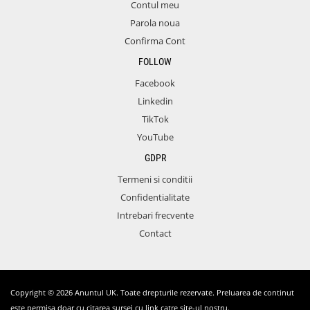
Contul meu
Parola noua
Confirma Cont
FOLLOW
Facebook
Linkedin
TikTok
YouTube
GDPR
Termeni si conditii
Confidentialitate
Intrebari frecvente
Contact
Copyright © 2026 Anuntul UK. Toate drepturile rezervate. Preluarea de continut
este permisa doar cu citarea sursei cu link catre site-ul nostru.