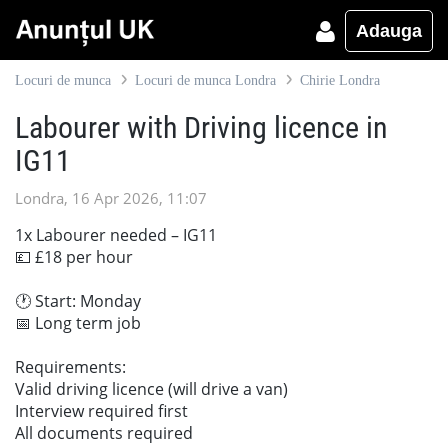
Adauga
Locuri de munca
Locuri de munca Londra
Chirie Londra
Labourer with Driving licence in
IG11
Londra, 16 Apr 2026, 11:07
1x Labourer needed – IG11
💷 £18 per hour
🕐 Start: Monday
📅 Long term job
Requirements:
Valid driving licence (will drive a van)
Interview required first
All documents required