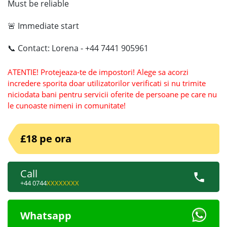
Must be reliable
🚨 Immediate start
📞 Contact: Lorena - +44 7441 905961
ATENTIE! Protejeaza-te de impostori! Alege sa acorzi
incredere sporita doar utilizatorilor verificati si nu trimite
niciodata bani pentru servicii oferite de persoane pe care nu
le cunoaste nimeni in comunitate!
£18 pe ora
Call
+44 0744
XXXXXXXX
Whatsapp