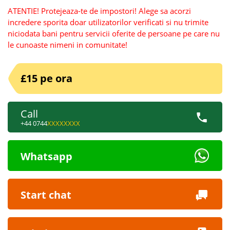
ATENTIE! Protejeaza-te de impostori! Alege sa acorzi
incredere sporita doar utilizatorilor verificati si nu trimite
niciodata bani pentru servicii oferite de persoane pe care nu
le cunoaste nimeni in comunitate!
£15 pe ora
Call
+44 0744
XXXXXXXX
Whatsapp
Start chat