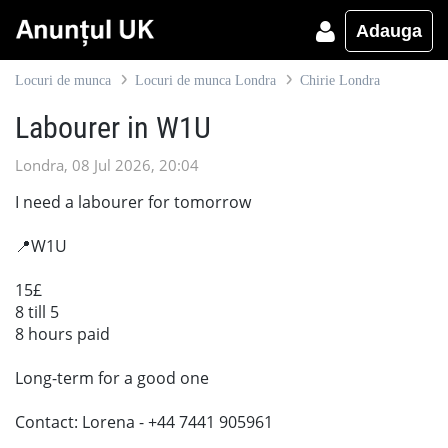
Adauga
Locuri de munca
Locuri de munca Londra
Chirie Londra
Labourer in W1U
Londra, 08 Jul 2026, 20:04
I need a labourer for tomorrow
📍W1U
15£
8 till 5
8 hours paid
Long-term for a good one
Contact: Lorena - +44 7441 905961