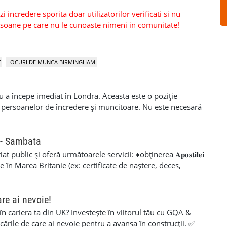
 incredere sporita doar utilizatorilor verificati si nu
persoane pe care nu le cunoaste nimeni in comunitate!
Y
LOCURI DE MUNCA BIRMINGHAM
u a începe imediat în Londra. Aceasta este o poziție
 persoanelor de încredere și muncitoare. Nu este necesară
 instruire plătită la locul de muncă. Trebuie sa aveti
r curat, drept de munca in Anglia. Compensație – 150,00
ersoanele fizice înregistrate cu TVA + bonus de
 - Sambata
i pentru utilizarea propriului dispozitiv ( telefon )
public și oferă următoarele servicii: ♦obținerea 𝐀𝐩𝐨𝐬𝐭𝐢𝐥𝐞𝐢
nca plătit peste tariful zilnic Diverse bonusuri în funcție de
e în Marea Britanie (ex: certificate de naștere, deces,
ca/ore suplimentare Proces de aplicare ușor și rapid,
̦𝐢𝐢 𝐝𝐢𝐯𝐞𝐫𝐬𝐞 (de călătorie, matrimoniale, stabilirea domiciliului
experiență de livrare Condiții de lucru sigure Echipa
𝐥𝐢𝐳𝐚̆𝐫𝐢 𝐬̦𝐢 𝐜𝐞𝐫𝐭𝐢𝐟𝐢𝐜𝐚̆𝐫𝐢 (ex: legalizare P60 pentru
ransparentă a deciziilor cu instrumente moderne de
𝐳𝐚𝐭𝐞 ♦ 𝐝𝐞𝐜𝐥𝐚𝐫𝐚𝐭̦𝐢𝐢 𝐩𝐞𝐧𝐭𝐫𝐮 𝐬𝐭𝐮𝐝𝐞𝐧𝐭 𝐟𝐢𝐧𝐚𝐧𝐜𝐞 ♦Cazier
are ai nevoie!
or de escaladare (http://www.tlo.fun pentru chat live cu
de viață ♦Copii legalizate ♦Contract de comodat auto ♦
 în cariera ta din UK? Investește în viitorul tău cu GQA &
mânale de preconsiliere cu zile lucrate și la ce să vă
riscuri și rapid! ✅nu este necesară o programare ✅deschis și
icările de care ai nevoie pentru a avansa în construcții. ✅