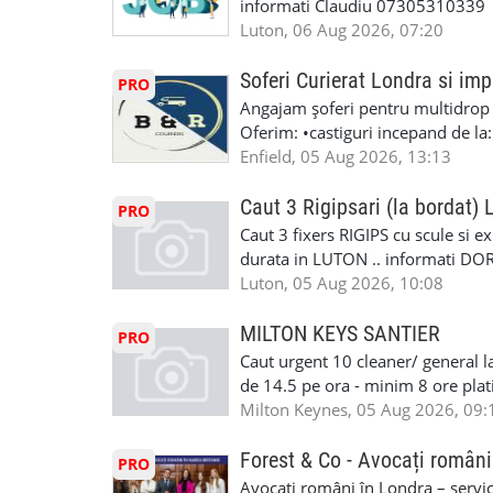
informati Claudiu 07305310339
WhatsApp Text https://wa.link/ca
Luton, 06 Aug 2026, 07:20
6HB www.mecaniciautolondra.u
#MecanicAutoLondra #GarajAuto
Soferi Curierat Londra si imp
PRO
#AtelierAutoLondra #MecaniciRo
Angajam șoferi pentru multidrop d
#RomanianGarageRepair #Roman
Oferim: •castiguri incepand de la
#RomanianMechanic #RomanianC
pentru cei platitori de VAT si £1
Enfield, 05 Aug 2026, 13:13
#MecaniciProfesionistiLondra #
cei platitori de VAT BONUS DE P
#mecaniciautouk #mecanicautomu
status obligatoriu •varsta minima
Caut 3 Rigipsari (la bordat)
#mecanicmoldoveanlondra #vops
PRO
compania aplica pentru dumneavoas
Caut 3 fixers RIGIPS cu scule si e
•oferim: - training platit (3 zile
durata in LUTON .. informati D
nedeterminata. -full time/ part-tim
Luton, 05 Aug 2026, 10:08
detineti van) include asigurare de
masinii). Acceptam cu permis UK 
MILTON KEYS SANTIER
PRO
Enfield - Weybridge - Romford - 
Caut urgent 10 cleaner/ general l
programari la interviu apelati cu
de 14.5 pe ora - minim 8 ore platit
la Amazon. Munca este usoara, gen
Milton Keynes, 05 Aug 2026, 09:
CSCS, Share Code - NECESARE UT
SAPTAMANALA Contact: +44 7308 
Forest & Co - Avocați români
PRO
interesati
Avocați români în Londra – servici