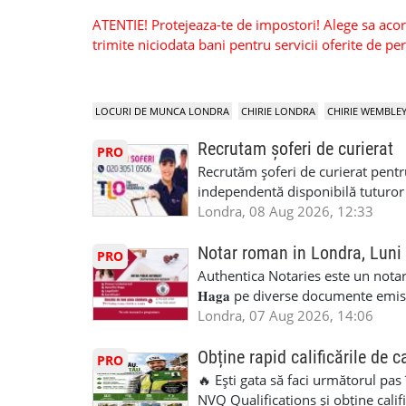
ATENTIE! Protejeaza-te de impostori! Alege sa acorzi
trimite niciodata bani pentru servicii oferite de 
LOCURI DE MUNCA LONDRA
CHIRIE LONDRA
CHIRIE WEMBLE
Recrutam șoferi de curierat
PRO
Recrutăm șoferi de curierat pentr
independentă disponibilă tuturor
experiența, deoarece se va asigura
Londra, 08 Aug 2026, 12:33
permis de conducere UK/UE. cazie
GBP-170,00 GBP/zi + TVA pentru p
Notar roman in Londra, Luni
PRO
performanță de 10 GBP + 1,8 GBP/z
Authentica Notaries este un notariat 
Kilometraj folosit in interes de mu
𝐇𝐚𝐠𝐚 pe diverse documente emis
perioada anului Bonus pentru mun
căsătorie) ♦ 𝐩𝐫𝐨𝐜𝐮𝐫𝐢 ♦ 𝐝𝐞𝐜𝐥𝐚𝐫𝐚
Londra, 07 Aug 2026, 14:06
deoarece nu este nevoie de CV și 
pentru minor, luare in spațiu, etc) ♦ 𝐥𝐞𝐠𝐚
diversificata si motivata Luare t
împrumut în România) ♦ 𝐭𝐫𝐚𝐝𝐮𝐜𝐞𝐫𝐢 𝐥𝐞𝐠𝐚𝐥𝐢
Obține rapid calificările de c
PRO
comunicare și un proces cuprinzăt
judiciar din România ♦Certificat 
🔥 Ești gata să faci următorul pas
management superior SMS-uri săptă
Identificari (ex.ID1) Legal, fără 
NVQ Qualifications și obține calif