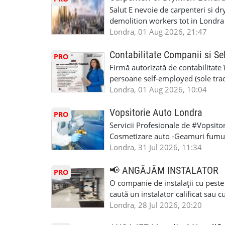
de 1/sapt) -tel- 07440366084
Salut E nevoie de carpenteri si dr
demolition workers tot in Londr
Londra, 01 Aug 2026, 21:47
Contabilitate Companii si Se
PRO
Firmă autorizată de contabilitate 
persoane self-employed (sole trade
închiriate (landlords) Serviciile 
Londra, 01 Aug 2026, 10:04
inclusiv verificare de identitate ✔
HMRC: PAYE / VAT / CIS ✔ Salariz
Vopsitorie Auto Londra
PRO
Consultanță fiscală ✔ Declarații 
Servicii Profesionale de #Vopsito
Corporation Tax ✔ Company Annu
Cosmetizare auto -Geamuri fumuri
planuri ✔ Cash-flow și previziuni
Masina la Schimb. -Reparatiile se 
Londra, 31 Jul 2026, 11:34
Scrisori de la contabil (Accountan
tot noi facem si #MOT care certifi
serviciile noastre? ✔ Suntem cont
Utilizam cele mai moderne, econom
📢 ANGĂJĂM INSTALATOR
PRO
ca tax agents ✔ Suntem înregistr
#Mecanic_Auto_Londra. #Garaj_A
O companie de instalații cu peste
Service Provider), astfel putem e
#Vopsitorie_Auto_Londra. #Ateli
caută un instalator calificat sau 
Deținem asigurare profesională ✔ 
#Romanian_Auto_Service. #Roma
Colchester și alte zone . Căutăm 
Londra, 28 Jul 2026, 20:20
Disponibilitate pentru programări
#Romanian_Auto_Repairs. #Roma
lucreze într-un mediu profesionist
07444800302 Email: info@dncuka
#Atelier_Auto_Romanesc. #Mecani