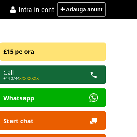
Intra in cont
Adauga
anunt
£15 pe ora
Call
+44 0744
XXXXXXXX
Whatsapp
Start chat