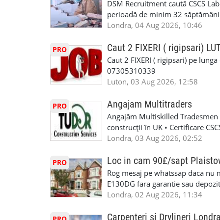
DSM Recruitment caută CSCS Labou
numele, experienta si data la car
perioadă de minim 32 săptămâni . D
link-ul de jos. Sanatate si mult
oferă ore suplimentare și posibil
Londra, 04 Aug 2026, 10:46
INSTALLATION LIMITED
munca în Marea Britanie. Experie
informații, contactați-ne la: 📞
Caut 2 FIXERI ( rigipsari) L
PRO
Caut 2 FIXERI ( rigipsari) pe lung
07305310339
Luton, 03 Aug 2026, 12:58
Angajam Multitraders
PRO
Angajăm Multiskilled Tradesmen (
construcții în UK • Certificare C
specializate (căutăm multitraderi)
Londra, 03 Aug 2026, 02:52
Avantaje majore: construcții interi
interioare • Permis de conducere 
Loc in cam 90£/sapt Plaist
PRO
(reprezintă un avantaj important) S
Rog mesaj pe whatssap daca nu 
performanță • £200 – £250 pe zi •
E130DG fara garantie sau depozit 
posibilități reale de avansare • Tr
fiecare pat beneficiaza de dulap s
Londra, 02 Aug 2026, 11:34
perspective de dezvoltare pe term
in toata casa -masina de spalat -us
oră pauză de masă) • Posibilitate
saptaminal fara garantie sau avan
Carpenteri si Drylineri Londr
PRO