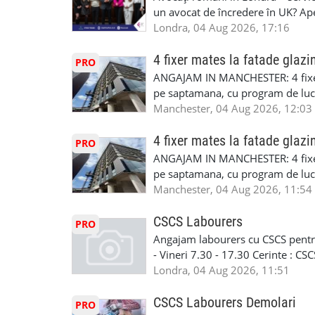
un avocat de încredere în UK? Ap
Solicitors, indiferent că ai nevoi
Londra, 04 Aug 2026, 17:16
pentru persoane fizice: • Drept pen
familiei (divorț, custodie, partaj) 
4 fixer mates la fatade glazi
PRO
Servicii pentru companii: • Drept
ANGAJAM IN MANCHESTER: 4 fixe
• Imigrație pentru afaceri și sponso
pe saptamana, cu program de lucru
soluționarea disputelor 💡 De ce 
in perioada urmatoare. Cerinte: exp
Manchester, 04 Aug 2026, 12:03
✔ Comunicare clară și suport în 
curtain walling, cladding sau mon
standard ✔ Confidențialitate tot
Tariful se discuta direct, in funct
4 fixer mates la fatade glazi
PRO
790 689 Email: enquiries@fcos.co
discutie este simpla: cine esti, de 
ANGAJAM IN MANCHESTER: 4 fixe
www.fcos.co.uk 👉 Programează o c
Prioritate au oamenii din Manches
pe saptamana, cu program de lucru
carora li se termina proiectul sa
in perioada urmatoare. Cerinte: exp
Manchester, 04 Aug 2026, 11:54
contactati doar daca sunteti inter
curtain walling, cladding sau mon
oferta pe care sa o folositi la neg
Tariful se discuta direct, in funct
CSCS Labourers
PRO
WhatsApp: +44 7467 838 881 Daca
discutie este simpla: cine esti, de 
Angajam labourers cu CSCS pentru
numele, experienta si data la care
Prioritate au oamenii din Manches
- Vineri 7.30 - 17.30 Cerinte : C
https://forms.gle/BswkNeJGjpuFT7
carora li se termina proiectul sa
Londra, 04 Aug 2026, 11:51
T&D GLAZING AND INSTALLATIO
contactati doar daca sunteti inter
oferta pe care sa o folositi la neg
CSCS Labourers Demolari
PRO
WhatsApp: +44 7467 838 881 Daca