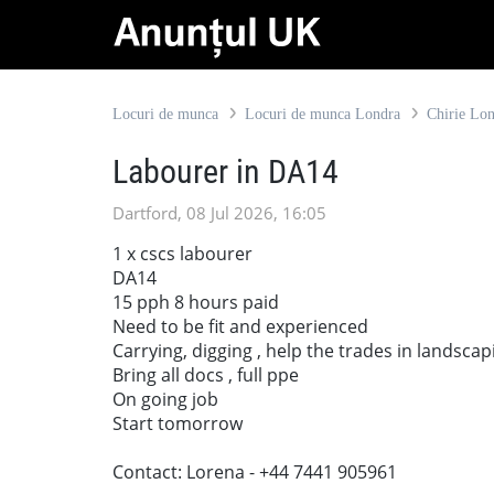
Locuri de munca
Locuri de munca Londra
Chirie Lo
Labourer in DA14
Dartford, 08 Jul 2026, 16:05
1 x cscs labourer
DA14
15 pph 8 hours paid
Need to be fit and experienced
Carrying, digging , help the trades in landscap
Bring all docs , full ppe
On going job
Start tomorrow
Contact: Lorena - +44 7441 905961